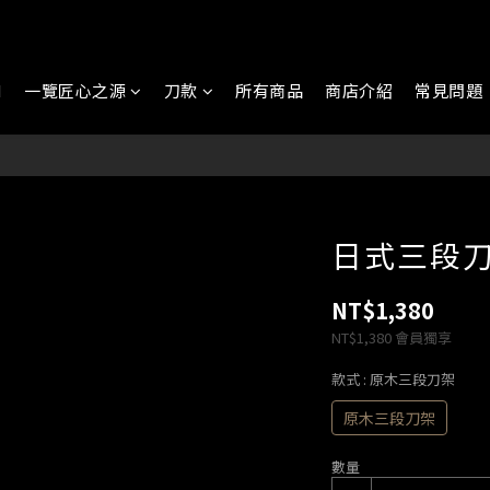
N
一覽匠心之源
刀款
所有商品
商店介紹
常見問題
日式三段
NT$1,380
NT$1,380
會員獨享
款式
: 原木三段刀架
原木三段刀架
數量