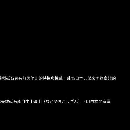
這種砥石具有無與倫比的特性與性能，能為日本刀帶來極為卓越的
都天然砥石產自中山礦山（なかやまこうざん），因由本間家掌