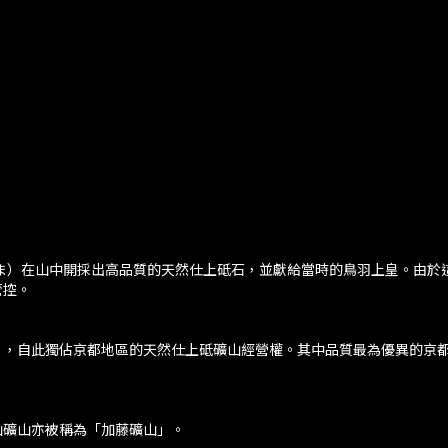
。
ま）在山中開採出高品質的天然仕上砥石，並獻給當時的鳥羽上皇。由於
管控。
」，自此獨佔京都地區的天然仕上砥礦山經營權。其中品質最為優異的京
山礦山亦被稱為「加藤礦山」。