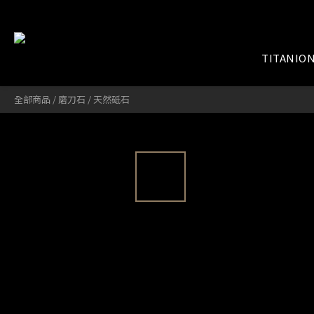
TITANIO
全部商品
/
磨刀石
/
天然砥石