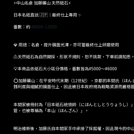
⚡️中山名倉 加藤礦山 天然砥石⚡
日本名砥直送 🇯🇵｜最終仕上專用 ✨
番數：約
#8000-12000
💎 用途：名倉・提升鏡面光澤，亦可當最終仕上研磨使用
⚠️天然砥石為自然開採，形狀不規則、恕不挑款，下單前請知悉
💡本商品依砥石大小區分價格，番數皆為#5000～#6000
⭕加藤礦山：在平安時代末期（12世紀），京都的本間氏（ほん
鋒利度與細膩的鏡面仕上，因此被日本政府視為戰略資源而嚴格
本間家被冊封為「日本砥石統領師（にほんとしとうりょうし）
管，也被尊稱為「本山（ほんざん）」。
明治維新後，加藤氏自本間家手中承接了採掘權，因此現今的中