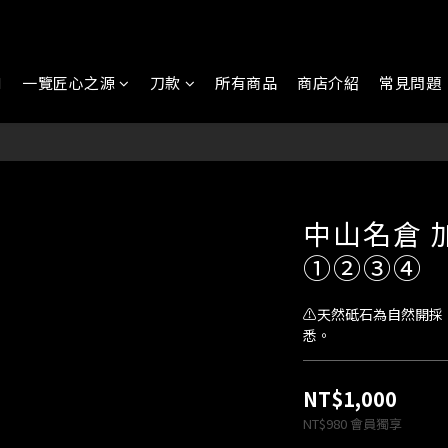
N
一覽匠心之源
刀款
所有商品
商店介紹
常見問題
中山名倉 
①②③④
⚠️天然砥石為自然開
悉。
NT$1,000
NT$980
會員獨享