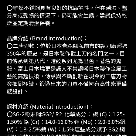
⭕️雖然不銹鋼具有良好的抗腐蝕性，但在潮濕、鹽
分高或受損的情況下，仍可能會生銹，建議保持乾
燥並定期清潔保養。
品牌介紹 (Brand Introduction)：
⭕️二唐刃物：位於日本青森縣弘前市的製刀廠超過
350年的歷史，是日本製作武士刀的名門之一，目
前傳承到第八代，暗紋系列尤為出色，著名的鬼
殺、富士月本燒更是讓人不禁讚嘆日本製作金屬工
藝的高超技術，傳承與不斷創新在現今的二唐刃物
發揮到極緻，鍛造出來的刀具不僅擁有高性能更備
感設計。
鋼材介紹 (Material Introduction)：
⭕️SG-2粉末鋼:SG2/ R2 化學成分： 碳 (C)：1.25-
1.50% 鉻 (Cr)：14.0-16.0% 钼 (Mo)：2.0-3.0%釩
(V)：1.8-2.5%鎢 (W)：1.5%這些成分賦予 SG2 鋼