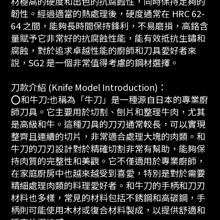
材極高的硬度和出色的抗腐蝕性，同時保持足夠的
韌性。經過適當的熱處理後，硬度通常在 HRC 62-
64 之間，能夠長時間保持鋒利，不易磨損，高鉻含
量賦予它非常好的抗腐蝕性能，能有效抵抗生鏽和
腐蝕，對於追求卓越性能的廚師和刀具愛好者來
說，SG2 是一個非常值得考慮的鋼材選擇。
刀款介紹 (Knife Model Introduction)：
⭕️和牛刀:也稱為「牛刀」是一種源自日本的專業廚
師刀具。它主要用於切割、刨片和整理牛肉，尤其
是高級和牛。這種刀具的刀刃通常較長，可以實現
整齊且連續的切片，非常適合處理大塊的肉類。和
牛刀的刀刃設計對於精確切割非常有幫助，能夠保
持肉質的完整性和美觀。它不僅適用於專業廚師，
在家庭廚房中也越來越受到喜愛，特別是對於需要
精細處理肉類的料理愛好者。和牛刀的手柄和刀刃
材料也多樣，常見的材料包括不銹鋼和高碳鋼，手
柄則可能使用木材或復合材料製成，以提供舒適和