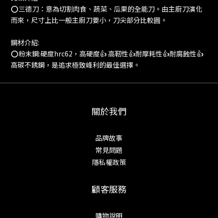
⭕️三德刀：意為切割肉食、蔬菜、瓜果的全能刀。由主廚刀演化
而來，尺寸上比一般主廚刀要小，刀尖部分比較圓。
鋼材介紹:
⭕️粉末鋼:硬度hrc62，高硬度👍 高靭性👍耐摩耗性👍耐腐蝕性👍
高碳不銹鋼，是追求極致峰利的最佳選擇。
關於我們
品牌故事
常見問題
隱私權政策
顧客服務
購物說明