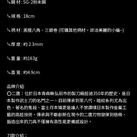
🔪鋼 材 : SG-2粉末鋼
🔪規 格 : 18cm
🔪柄 材 : 黑檀八角、三銀卷 (可購其他柄材，詳洽美麗的小編~)
🔪厚 度 : 約 2.3mm
🔪重 量 : 約163g
🔪面 寬 : 約4.9cm
品牌介紹:
⭕️二唐：位於日本青森縣弘前市的製刀廠超過350年的歷史，是日
本製作武士刀的名門之一，目前傳承到第八代，暗紋系列尤為出
色，著名的鬼殺、富士月本燒更是讓人不禁讚嘆日本製作金屬工
藝的高超技術，傳承與不斷創新在現今的二唐刃物發揮到極緻，
鍛造出來的刀具不僅擁有高性能更備感設計。
刀款介紹：