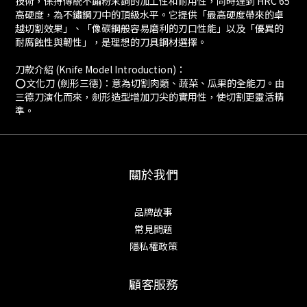
技術，保持傳統不鏽粉末鋼的加工性和耐用性，同時達到 HRC 65
高硬度，為不鏽鋼刀中的頂級水平。它提供「最高硬度帶來的卓
越切割效果」、「像碳鋼般容易磨利的刃口性能」以及「優異的
耐腐蝕性與韌性」，是理想的刀具鋼材選擇。
刀款介紹 (Knife Model Introduction)：
⭕️文化刀 (劍形三德)：意為切割肉類、蔬菜、瓜果的全能刀。由
三德刀演化而來，劍形造型增加刀尖的實用性，使切割更靈活精
準。
關於我們
品牌故事
常見問題
隱私權政策
顧客服務