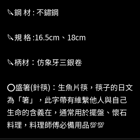
🔪鋼 材 : 不鏽鋼
🔪規 格 :16.5cm、18cm
🔪柄材：仿象牙三銀卷
⭕️盛箸(針筷)：生魚片筷，筷子的日文
為「箸」，此字帶有維繫他人與自己
生命的含義在，通常用於擺盤、懷石
料理，料理師傅必備用品💯💯