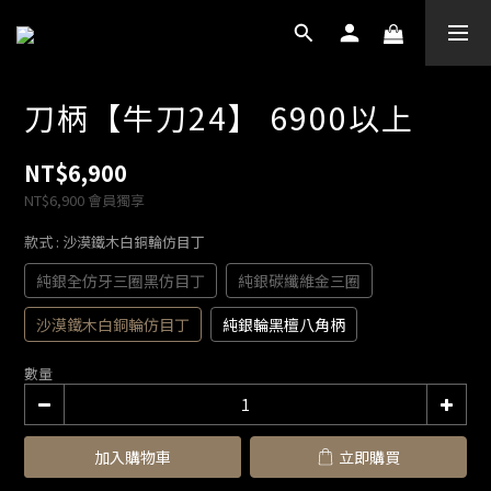
刀柄【牛刀24】 6900以上
NT$6,900
NT$6,900
會員獨享
款式
: 沙漠鐵木白銅輪仿目丁
純銀全仿牙三圈黑仿目丁
純銀碳纖維金三圈
沙漠鐵木白銅輪仿目丁
純銀輪黑檀八角柄
數量
加入購物車
立即購買