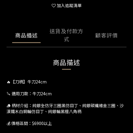
加入追蹤清單
送貨及付款方
商品描述
顧客評價
式
商品描述
🔥【刀柄】牛刀24cm
🔪 適用刀款：牛刀24cm
🪵 柄材介紹：純銀全仿牙三圈黑仿目丁、純銀碳纖維金三圈、沙
漠鐵木白銅輪仿目丁、純銀輪黑檀八角柄
💰 價格區間：$6900以上