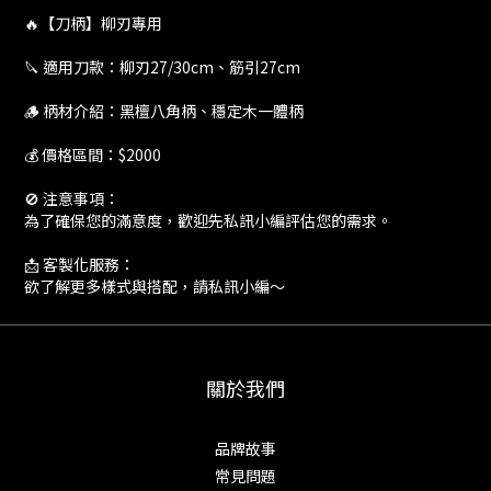
🔥【刀柄】柳刃專用
🔪 適用刀款：柳刃27/30cm、筋引27cm
🪵 柄材介紹：黑檀八角柄、穩定木一體柄
💰 價格區間：$2000
🚫 注意事項：
為了確保您的滿意度，歡迎先私訊小編評估您的需求。
📩 客製化服務：
欲了解更多樣式與搭配，請私訊小編～
關於我們
品牌故事
常見問題