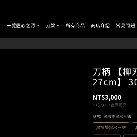
N
一覽匠心之源
刀款
所有商品
商店介紹
常見問題
刀柄 【柳刃
27cm】 3
NT$3,000
NT$3,000
會員獨享
款式
: 黑檀雙黑水三銀
黑檀雙黑水三銀