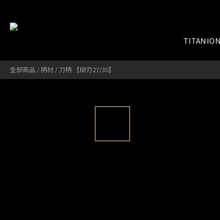
TITANIO
全部商品
/
柄材
/
刀柄 【柳刃27/30】