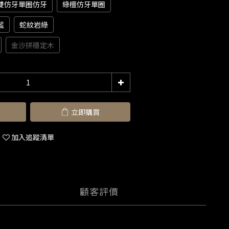
雙仿牙單圈仿牙
綠檀仿牙單圈
藍
蛇紋岩綠
金沙拼穩定木
立即購買
加入追蹤清單
顧客評價