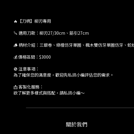
🔥【刀柄】柳刃專用
🔪 適用刀款：柳刃27/30cm、筋引27cm
🪵 柄材介紹：三銀卷、綠檀仿牙單圈、楓木雙仿牙單圈仿牙、蛇
💰 價格區間：$3000
🚫 注意事項：
為了確保您的滿意度，歡迎先私訊小編評估您的需求。
📩 客製化服務：
欲了解更多樣式與搭配，請私訊小編～
關於我們