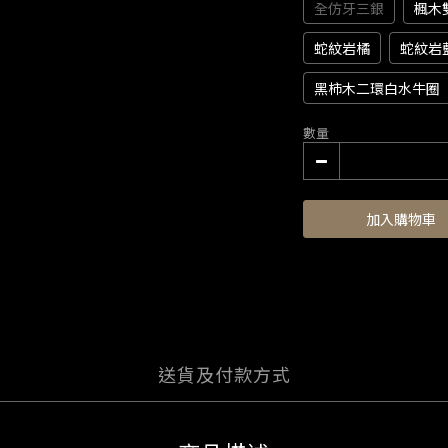
全仿牙三銀
楓木
蛇紋岩橘
蛇紋岩
黑柿木二環白水牛圈
數量
加入購物車
送貨及付款方式