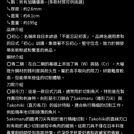
🔪鞘：另有加購優惠~ (多款材質可供挑選)
🔪厚度：約2.6mm
🔪面寬：約4.1cm
🔪重量：約195g
品牌介紹
⭕️初心：名稱來自日本諺語「不能忘記初衷」。品牌名選用柔和
的日式「初心」訓讀，象徵著不忘初心，堅守信念，致力於開發
帶來新鮮感和驚喜的商品。
鋼材介紹
⭕️青二鋼：在白二鋼的基礎上添加了鎢（W）與鉻（Cr），大幅
提升鋼材的鋒利度與耐久性。屬於高手取向的用刀，研磨難度較
高，但能帶來極佳的切割體驗。
刀款介紹
⭕️筋引刀：這是一款日式刀具，通常用於切割魚片，特別是在製
作壽司和刺身時。劍形筋引刀融合了Sakimaru（錐形刀尖）與
Takohiki（直刃長刀）的設計特點，適合執行精細的切割工作，
例如精準地切割極薄的魚片。
Sakimaru的圓滑刀尖有助於進行精確切割，Takohiki的直線刃口
則有助於減少切割過程中魚肉的破損。這款刀具不僅在日本料理
專業廚師間受到高度評價，也深受烹飪愛好者和收藏家的青睞，