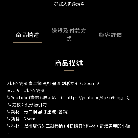
加入追蹤清單
送貨及付款方
商品描述
顧客評價
式
商品描述
⚡初心 雲影 青二鋼 黑打 墨流 劍形筋引刀 25cm ⚡
🔥品牌：#初心 雲影
🔪YouTube(實體刀展示影片)：https://youtu.be/4pEn9sngp-Q
🔪刀款：劍形筋引刀
🔪鋼材：青二鋼 黑打 墨流 (會銹)
🔪規格：25cm
🔪柄材：黑檀雙仿牙三銀卷柄 (可換購其他柄材，詳洽美麗的小編
~)