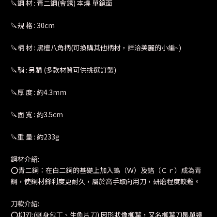
🔪鋼 材 : 青二鋼(會銹) 本燒 單鏡面
🔪規 格 : 30cm
🔪柄 材 : 黑檀八角柄(可換購其他柄材，詳洽美麗的小編~)
🔪鞘 : 另購 (多款材質可供挑選訂製)
🔪厚 度 : 約4.3mm
🔪面 寬 : 約3.5cm
🔪重 量 : 約233g
鋼材介紹:
⭕️青二鋼：在白二鋼的基礎上加入鎢（Ｗ）及鉻（Ｃｒ）成為青
鋼，使鋼材鋒利度更耐久，屬於高手取向用刀，研磨程度較難。
刀款介紹:
⭕️柳刃:(刺身包丁、生魚片刀) 因形狀像柳葉，又名柳葉刀是單邊