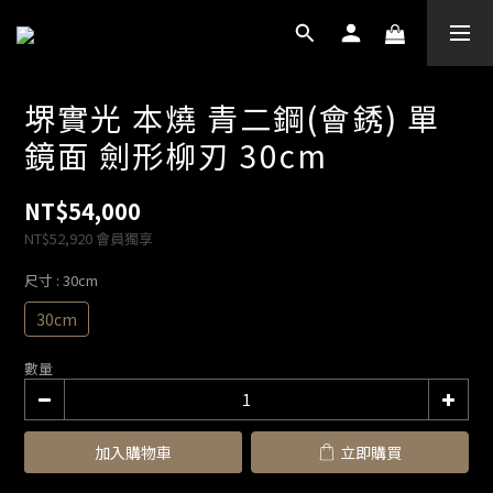
堺實光 本燒 青二鋼(會銹) 單
鏡面 劍形柳刃 30cm
NT$54,000
NT$52,920
會員獨享
尺寸
: 30cm
30cm
數量
加入購物車
立即購買