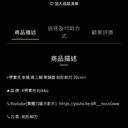
加入追蹤清單
送貨及付款方
商品描述
顧客評價
式
商品描述
⚡️堺實光 本燒 青二鋼 單鏡面 劍形柳刃 30cm⚡️
🔥品 牌 : #堺實光 #jikko
🔪Youtube(實體刀展示影片) : https://youtu.be/dR__nossGww
🔪刀 款 : 劍形柳刃