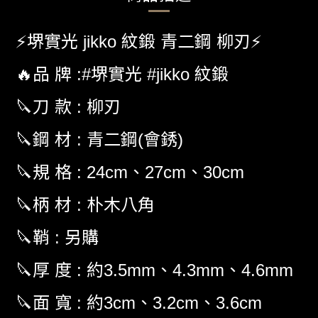
堺實光
紋鍛
青二鋼
柳刃
⚡
jikko
⚡
品
牌
堺實光
紋鍛
🔥
:#
#jikko
刀
款
柳刃
🔪
:
鋼
材
青二鋼
會銹
🔪
:
(
)
規
格
、
、
🔪
: 24cm
27cm
30cm
柄
材
朴木八角
🔪
:
鞘
另購
🔪
:
厚
度
約
、
、
🔪
:
3.5mm
4.3mm
4.6mm
面
寬
約
、
、
🔪
:
3cm
3.2cm
3.6cm