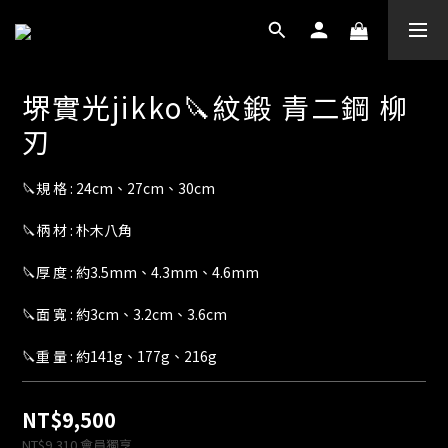
堺實光jikko🔪紋鍛 青二鋼 柳
刃
🔪規 格 : 24cm、27cm、30cm
🔪柄 材 : 朴木八角
🔪厚 度 : 約3.5mm、4.3mm、4.6mm
🔪面 寬 : 約3cm、3.2cm、3.6cm
🔪重 量 : 約141g、177g、216g
NT$9,500
NT$9,310
會員獨享