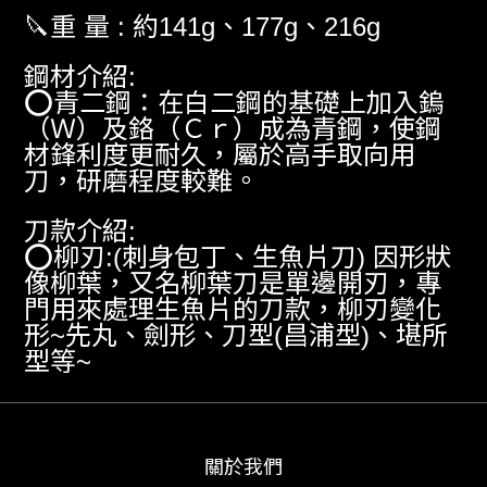
重
量
約
、
、
🔪
:
141g
177g
216g
鋼材介紹
:
青二鋼：在白二鋼的基礎上加入鎢
⭕
（Ｗ）及鉻（Ｃｒ）成為青鋼，使鋼
材鋒利度更耐久，屬於高手取向用
刀，研磨程度較難。
刀款介紹
:
柳刃
刺身包丁、生魚片刀
因形狀
⭕
:(
)
像柳葉，又名柳葉刀是單邊開刃，專
門用來處理生魚片的刀款，柳刃變化
形
先丸、劍形、刀型
昌浦型
、堪所
~
(
)
型等
~
關於我們