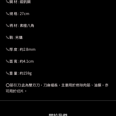
🔪鋼 材 : 鉬釩鋼
🔪規 格 : 27cm
🔪柄 材 : 紫檀八角
🔪鞘 : 另購
🔪厚 度 : 約2.8mm
🔪面 寬 : 約4.1cm
🔪重 量 : 約159g
⭕️筋引刀:此為雙刃刀，刀身細長，主要用於修除肉筋、油膜，亦
可用於切片。
關於我們