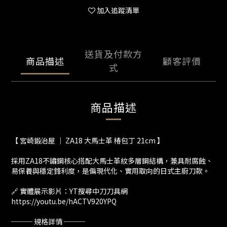
加入追蹤清單
送貨及付款方
商品描述
顧客評價
式
商品描述
【 宮崎鍛治屋 ｜ ZA18 大馬士革 椿包丁 21cm 】
採用ZA18不鏽鋼核心搭配大馬士革紋多層鋼結構，兼具耐腐蝕、
易保養與穩定鋒利度，是偏現代化、實用取向的日式主廚刀款。
🔗 實體展示影片：YT搜尋中刀刀具網
https://youtu.be/hACTV920YPQ
─── 規格詳情 ───