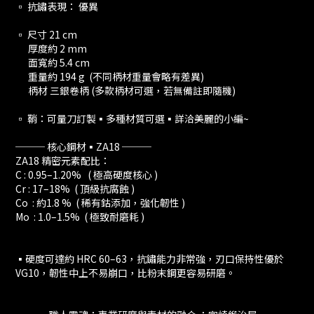
▫️ 抗鏽表現： 優異
▫️ 尺寸 21 cm
厚度約 2 mm
面寬約 5.4 cm
重量約 194 g (不同柄材重量會略有差異)
柄材 三銀卷柄 (多款柄材可選，若無備註即隨機)
▫️ 鞘：可量刀訂製▪️多種材質可選▪️詳洽美麗的小編~
─── 核心鋼材▪️ZA18 ───
ZA18 精密元素配比：
C : 0.95–1.20% ( 極高硬度核心 )
Cr : 17–18% ( 頂級抗腐蝕 )
Co : 約1.8 % ( 稀有鈷添加，強化韌性 )
Mo : 1.0–1.5% ( 極致耐磨耗 )
▪️硬度可達約 HRC 60–63，抗鏽能力非常強，刃口保持性優於
VG10，韌性中上不易崩口，比粉末鋼更容易研磨。