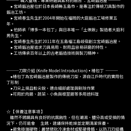
─── 職人靈魂：專業研磨與素材的融合 ：宮崎鍛治屋 ───
▸ 宮崎鍛冶屋位於日本長崎縣五島市，是專注於傳統刀具製作的
鍛冶工坊。
▸ 宮崎春生先生於2004年開始在福岡的大庭鍛冶工場修業五
年。
▸ 他師承「博多一本包丁」與日本唯一「土俵鍬」製造者大庭利
男先生。
▸ 宮崎春生先生於2011年在五島福江島岐宿創立宮崎鍛冶屋。
▸ 宮崎鍛冶屋追求刀具易用、耐用且容易研磨的特性。
▸ 工坊傳承百年以上的古老鍛造技術與製刀精神。
───刀款介紹 (Knife Model Introduction)▪️椿包丁 ───
▸椿包丁為宮崎鍛冶屋製作的傳統刀型，源自江戶時代的實用包
丁形制
▸刀尖上揚且較尖銳，適合細部處理與剔除作業
▸可用於肉類、蔬菜、小魚與根莖類等多用途料理
☆【 保養注意事項 】
雖然不銹鋼具有良好的抗腐蝕性，但在潮濕、鹽分高或受損的情
況下，仍可能會 生銹，建議保持乾燥並定期清潔保養。
▸避免極端硬物：嚴禁劈砍冷凍食材或堅硬骨骼，以防刀刃結構