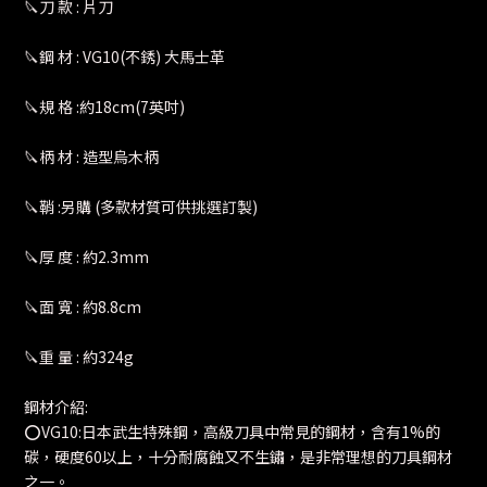
🔪刀 款 : 片刀
🔪鋼 材 : VG10(不銹) 大馬士革
🔪規 格 :約18cm(7英吋)
🔪柄 材 : 造型烏木柄
🔪鞘 :另購 (多款材質可供挑選訂製)
🔪厚 度 : 約2.3mm
🔪面 寬 : 約8.8cm
🔪重 量 : 約324g
鋼材介紹:
⭕️VG10:日本武生特殊鋼，高級刀具中常見的鋼材，含有1%的
碳，硬度60以上，十分耐腐蝕又不生鏽，是非常理想的刀具鋼材
之一。