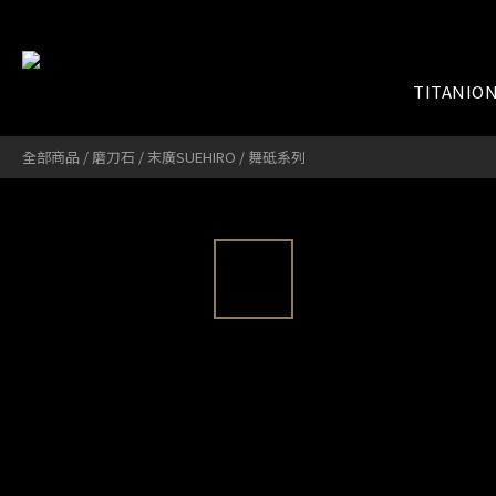
TITANIO
全部商品
/
磨刀石
/
末廣SUEHIRO
/
舞砥系列