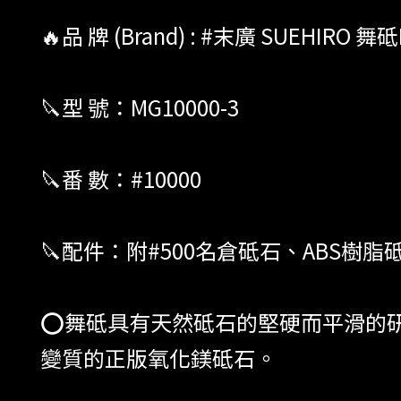
🔥品 牌 (Brand) : #末廣 SUEHIRO 
🔪型 號：MG10000-3
🔪番 數：#10000
🔪配件：附#500名倉砥石、ABS樹脂
⭕️舞砥具有天然砥石的堅硬而平滑的
變質的正版氧化鎂砥石。