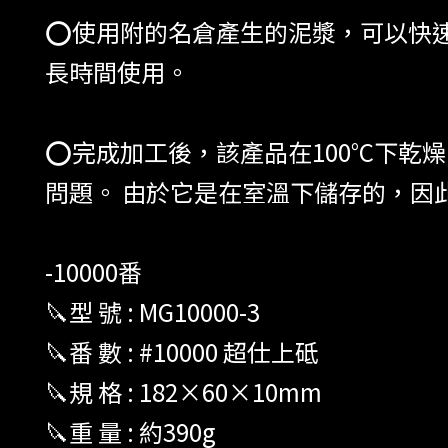
⭕️使用附的名倉產生的泥漿，可以快
長時間使用。
⭕️完成加工後，該產品在100°C下
問題。 由於它是在室溫下儲存的，因
-10000番
🔪型 號 : MG10000-3
🔪番 數 : #10000 超仕上砥
🔪規 格 : 182×60×10mm
🔪重 量 : 約390g