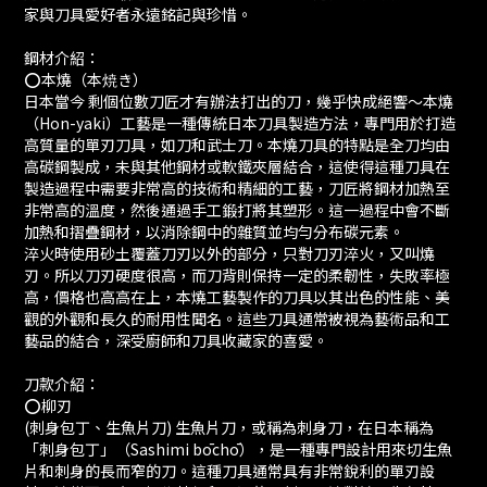
家與刀具愛好者永遠銘記與珍惜。
鋼材介紹：
⭕️本燒（本焼き）
日本當今 剩個位數刀匠才有辦法打出的刀，幾乎快成絕響～本燒
（Hon-yaki）工藝是一種傳統日本刀具製造方法，專門用於打造
高質量的單刃刀具，如刀和武士刀。本燒刀具的特點是全刀均由
高碳鋼製成，未與其他鋼材或軟鐵夾層結合，這使得這種刀具在
製造過程中需要非常高的技術和精細的工藝，刀匠將鋼材加熱至
非常高的溫度，然後通過手工鍛打將其塑形。這一過程中會不斷
加熱和摺疊鋼材，以消除鋼中的雜質並均勻分布碳元素。
淬火時使用砂土覆蓋刀刃以外的部分，只對刀刃淬火，又叫燒
刃。所以刀刃硬度很高，而刀背則保持一定的柔韌性，失敗率極
高，價格也高高在上，本燒工藝製作的刀具以其出色的性能、美
觀的外觀和長久的耐用性聞名。這些刀具通常被視為藝術品和工
藝品的結合，深受廚師和刀具收藏家的喜愛。
刀款介紹：
⭕️柳刃
(刺身包丁、生魚片刀) 生魚片刀，或稱為刺身刀，在日本稱為
「刺身包丁」（Sashimi bōchō），是一種專門設計用來切生魚
片和刺身的長而窄的刀。這種刀具通常具有非常銳利的單刃設