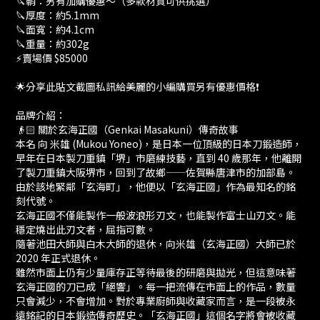
🔪鞘：另有加購優惠～（多款材質可供挑選）
🔪厚度：約5.1mm
🔪面寬：約4.1cm
🔪重量：約302g
⚡賣場價 $85000
🌟分享此貼文截圖私訊給美麗的小編購買另有優惠價格❗
品牌介紹：
👴🏻 關於玄海正國（Genkai Masakuni）傳奇故事
本名 向 米雄 (Mukou Yoneo)，是日本一位頂級的日本刀鍛造師，
早年在日本製刀重鎮「堺」市磨練技藝，直到 40 歲那年，他離開
了製刀重鎮大阪堺市，回到了故鄉——佐賀縣唐津市的加部島。
由於該地緊鄰「玄海町」，他便以「玄海正國」作為最知名的銘
刻代號。
玄海正國不僅能製作一般波浪形刃文，也能製作富士山刃文。能
穩定燒出此刃文者，屈指可數。
隨著池田大師與白木大師的退休，向米雄（玄海正國）大師已於
2020 年正式退休。
雖然市面上仍有少量庫存正等待最後的研磨與拋光，但這意味著
玄海正國的刀已成「絕響」。每一把流傳在市面上的作品，數量
只會減少，不會增加。對於專業廚師與收藏家而言，是一段被永
遠銘記的日本鍛造傳奇歷史。「玄海正國」這個名字將會被收藏