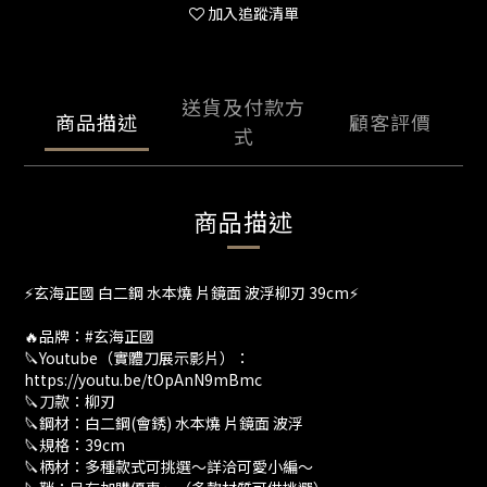
加入追蹤清單
送貨及付款方
商品描述
顧客評價
式
商品描述
⚡️玄海正國 白二鋼 水本燒 片鏡面 波浮柳刃 39cm⚡
🔥品牌：#玄海正國
🔪Youtube（實體刀展示影片）：
https://youtu.be/tOpAnN9mBmc
🔪刀款：柳刃
🔪鋼材：白二鋼(會銹) 水本燒 片鏡面 波浮
🔪規格：39cm
🔪柄材：多種款式可挑選～詳洽可愛小編～