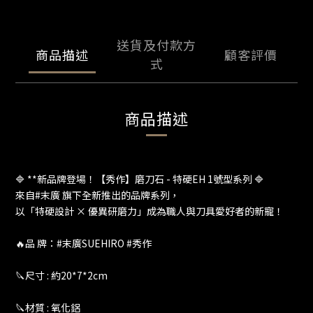
送貨及付款方
商品描述
顧客評價
式
商品描述
🔷 **新品牌登場！【秀作】磨刀石 - 特硬EH 1號型系列 🔷
來自#末廣 旗下全新推出的品牌系列，
以「特硬設計 × 優異研磨力」成為職人與刀具愛好者的新寵！
🔥品 牌：#末廣SUEHIRO #秀作
🔪尺寸 : 約20*7*2cm
🔪材質 : 氧化鋁