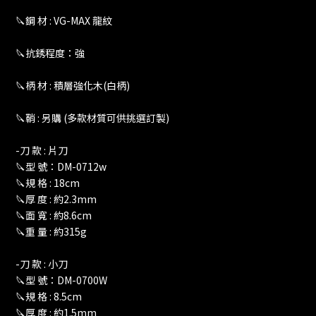
🔪鋼 材 : VG-MAX 龍紋
🔪抗銹程度：強
🔪柄 材 : 積層強化木(白柄)
🔪鞘 : 另購 (多款材質可供挑選訂製)
-刀 款 : 片刀
🔪型 號：DM-0712w
🔪規 格 : 18cm
🔪厚 度 : 約2.3mm
🔪面 寬 : 約8.6cm
🔪重 量 : 約315g
-刀 款 : 小刀
🔪型 號：DM-0700W
🔪規 格 : 8.5cm
🔪厚 度 : 約1.5mm