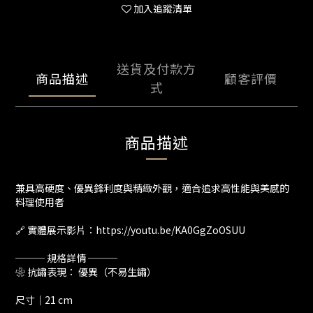
加入追蹤清單
送貨及付款方
商品描述
顧客評價
式
商品描述
兼具高硬度、優異鋒利度與精緻外觀，適合追求高性能與美感的
料理使用者
🔗 實體展示影片：https://youtu.be/KA0GgZoOSUU
─── 規格詳情 ───
❀ 抗鏽表現： 優異（不易生鏽）
尺寸｜21 cm