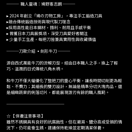
─── 職人靈魂：鳩野憲志朗 ───
▸ 2024 年創立「鳩の刃物工房」，專注手工鍛造刀具
▸融合傳統鍛造技術與現代製刀理念
▸採用高性能日本鋼材，鋒利、耐用且手感平衡
▸ 曾獲日本刀具展獎項，深受刀具愛好者關注
▸ 少量手工生產，每把刀皆兼具實用性與收藏價值
───刀款介紹 ▪️劍形牛刀 ───
源自西式萬能牛刀的流暢刃型，經由日本職人之手，換上了輕
巧、溫潤的日式傳統八角木柄。
和牛刀不僅大幅優化了整把刀的重心平衡，讓長時間切削更為輕
鬆、不費力；其細長的雙刃設計，無論是精準分切大塊肉品，還
是細緻蔬果的俐落切片，都能展現游刃有餘的職人風範。
──────────────
☆【 保養注意事項 】
雖然不銹鋼具有良好的抗腐蝕性，但在潮濕、鹽分高或受損的情
況下，仍可能會生銹，建議保持乾燥並定期清潔保養。