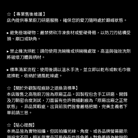
☆【 專業售後維護 】
店內提供專業廚刀研磨服務，確保您的愛刀隨時處於巔峰狀態。
▸ 避免極端硬物：嚴禁劈砍冷凍食材或堅硬骨骼，以防刀刃結構受
損、崩口或缺角。
▸ 禁止機洗烘乾：請勿使用洗碗機或烘碗機處理，高溫與強效洗劑
將破壞刀體與柄材。
▸ 標準清潔流程：使用後請以溫水手洗，並立即以乾布或軟毛巾徹
底擦乾，收納於通風乾燥處。
☆【關於外觀製程痕跡之退換貨標準】
本店販售之高階廚刀皆為原廠正品。因製程包含手工研磨、開鋒
及刀鞘密合度測試，刀面留有些許微細劃痕為「原廠出廠之正常
狀態」，非品質暇疵。出貨前我們皆會嚴格把關，完美主義者下
單前請三思。
☆【貼心提醒】
本商品皆為實物拍攝，但因拍攝光線、角度、或各品牌螢幕顯示
器設定不同，照片與實品可能存在些許色差。對色差極為敏銳的