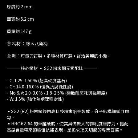
厚度約 2 mm
面寬約 5.2 cm
重量約 147 g
❀ 柄材 ：橡木八角柄
❀ 鞘：可量刀訂製▪️多種材質可選▪️詳洽美麗的小編~
─── 核心鋼材 ▪️ SG2 粉末鋼元素配比 ───
- C: 1.25-1.50% (超高硬度基石)
- Cr: 14.0-16.0% (優異抗腐蝕性能)
- Mo & V: 2.0-3.0% / 1.8-2.5% (極致耐磨耗與強韌度)
- W: 1.5% (強化熱處理穩定性)
▪️SG2 (R2) 粉末鋼經由高科技粉末冶金製成，分子結構細膩且均
勻。
▪️HRC 62-64 的卓越硬度，使其具備驚人的鋒利度維持力，搭配
高鉻含量帶來的極佳抗鏽表現，是追求頂尖切感的專業首選。