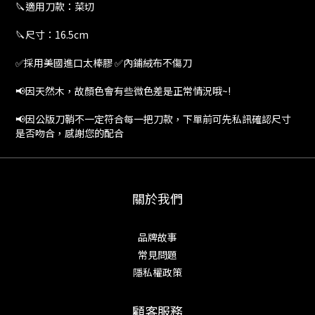
🔪適用刀款：菜切
🔪尺寸：16.5cm
✅採用美國進口太棒膠 ✅內鋪絨布不傷刀
📢因天然木，故顏色會有些微色差是正常情況哦~!
📢因公版刀鞘不一定符合每一把刀款，下單前可先私訊確認尺寸
是否吻合，感謝您的配合
關於我們
品牌故事
常見問題
隱私權政策
顧客服務