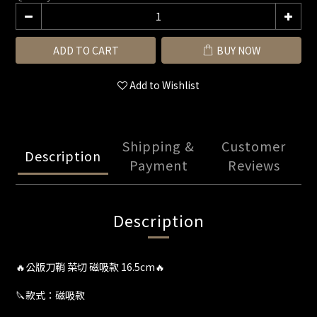
ADD TO CART
BUY NOW
Add to Wishlist
Shipping &
Customer
Description
Payment
Reviews
Description
🔥公版刀鞘 菜切 磁吸款 16.5cm🔥
🔪款式：磁吸款