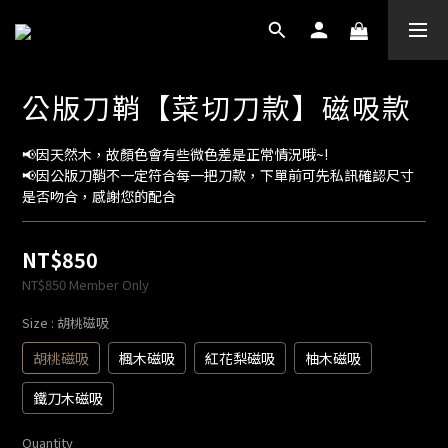
公版刀鞘【菜切刀款】磁吸款
📢因天然木，故顏色會有些微色差是正常情況哦~!
📢因公版刀鞘不一定符合每一把刀款，下單前可先私訊確認尺寸
是否吻合，感謝您的配合
NT$850
NT$850
Member Only
Size
: 胡桃磁吸
胡桃磁吸
楓木磁吸
紅花梨磁吸
柚木磁吸
鐵刀木磁吸
Quantity