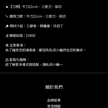
🔥【刀柄】牛刀21cm、三德刀、菜切
🔪 適用刀款：牛刀21cm、三德刀、菜切
🪵 柄材介紹：三銀卷、碳纖維、仿目丁
💰 價格區間：$3900
🚫 注意事項：
為了確保您的滿意度，歡迎先私訊小編評估您的需求。
📩 客製化服務：
欲了解更多樣式與搭配，請私訊小編～
關於我們
品牌故事
常見問題