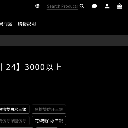
見問題
購物說明
BUY NOW
 24】3000以上
黑檀雙白水三銀
黑檀雙仿牙三銀
雙仿牙單圈仿牙
花梨雙白水三銀