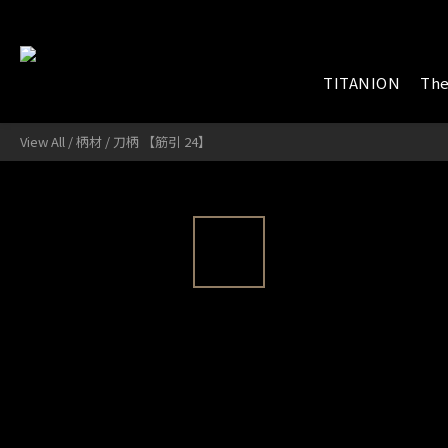
TITANION
The
View All
/
柄材
/
刀柄 【筋引 24】