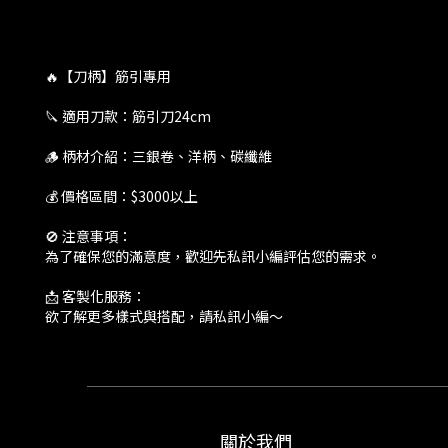
🔥【刀柄】筋引專用
🔪 適用刀款：筋引刀24cm
🪵 柄材介紹：三銀卷、洋柄、碳纖維
💰 價格區間：$3000以上
🚫 注意事項：
為了確保您的滿意度，歡迎先私訊小編評估您的需求。
📩 客製化服務：
欲了解更多樣式與搭配，請私訊小編～
關於我們