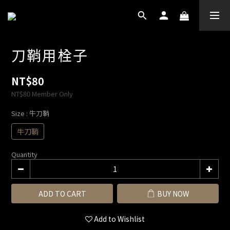
刀鞘用栓子
NT$80
NT$80
Member Only
Size
: 牛刀鞘
牛刀鞘
Quantity
ADD TO CART
BUY NOW
Add to Wishlist