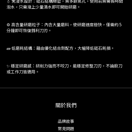
💧 免浸水設計：砥石結構緻密，無多餘氣孔，使用前無需長時間
泡水，只需潑上少量清水即可開始研磨。
⚙️ 高含量研磨粒子：內含大量磨料，使研磨速度極快，僅需約 5
分鐘即可恢復鋒利刀刃。
🧱 低磨耗結構：藉由優化結合劑配方，大幅降低砥石耗損。
✨ 穩定研磨感：研削力強而不咬刀，能穩定修整刀刃，不論廚刀
或工作刀皆適用。
關於我們
品牌故事
常見問題