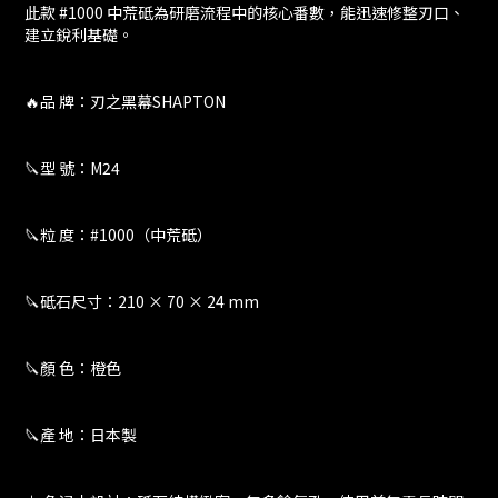
此款 #1000 中荒砥為研磨流程中的核心番數，能迅速修整刃口、
建立銳利基礎。
🔥品 牌：刃之黑幕SHAPTON
🔪型 號：M24
🔪粒 度：#1000（中荒砥）
🔪砥石尺寸：210 × 70 × 24 mm
🔪顏 色：橙色
🔪產 地：日本製