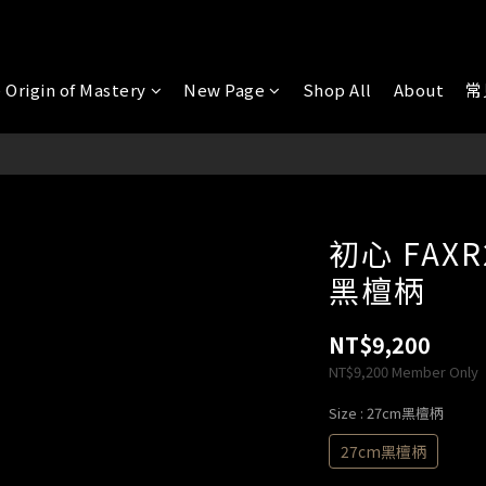
 Origin of Mastery
New Page
Shop All
About
常
初心 FAX
黑檀柄
NT$9,200
NT$9,200
Member Only
Size
: 27cm黑檀柄
27cm黑檀柄