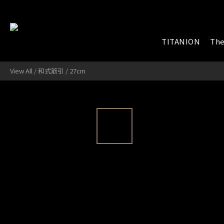
TITANION
The
View All
/
和式筋引
/
27cm