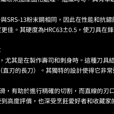
分與SRS-13粉末鋼相同，因此在性能和
佳。其硬度為HRC63±0.5，使刀具在
：
刀具，尤其是在製作壽司和刺身時。這種刀具
ohiki（直刃的長刀）。其獨特的設計使得
刀尖通常較為圓滑，有助於進行精確的切割，而直
受到高度評價，也深受烹飪愛好者和收藏家