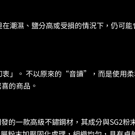
但在潮濕、鹽分高或受損的情況下，仍可能
初衷」。 不以原來的“音讀”，而是使用
驚喜的商品。
合開發的一款高級不鏽鋼材，其成分與SG2
金屬粉末加壓固化處理，組織均勻，具有卓