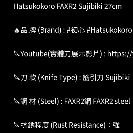
Hatsukokoro FAXR2 Sujibiki 27cm
🔥品 牌 (Brand) : #初心 #Hatsukokoro
🔪Youtube(實體刀展示影片) : https://y
🔪刀 款 (Knife Type) : 筋引刀 Sujibiki
🔪鋼 材 (Steel) : FAXR2鋼 FAXR2 steel
🔪抗銹程度 (Rust Resistance)：強