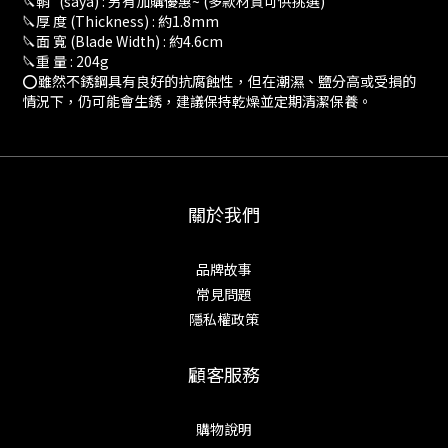
🔪鞘 (saya) : 另有加購優惠~ (多款材質可供挑選)
🔪厚 度 (Thickness) : 約1.8mm
🔪面 寬 (Blade Width) : 約4.6cm
🔪重 量 : 204g
⭕️雖然不銹鋼具有良好的抗腐蝕性，但在潮濕、鹽分高或受損的
情況下，仍可能會生銹，建議保持乾燥並定期清潔保養。
關於我們
品牌故事
常見問題
隱私權政策
顧客服務
購物說明