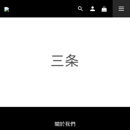
三条
三条
藤次郎🔻
真崎刃物鍛鍊所🔻
關於我們