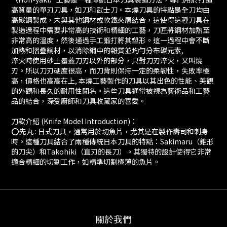
高質量的單刃刀具，如刀和武士刀。本燒刀具的特點是全刀均由
高碳鋼製成，未與其他鋼材或軟鐵夾層結合，這使得這種刀具在
製造過程中需要非常高的技術和精細的工藝，刀匠將鋼材加熱至
非常高的溫度，然後通過手工鍛打將其塑形。這一過程中會不斷
加熱和摺疊鋼材，以消除鋼中的雜質並均勻分布碳元素,
淬火時使用砂土覆蓋刀刃以外的部分，只對刀刃淬火，又叫燒
刃。所以刀刃硬度很高，而刀背則保持一定的柔韌性，失敗率極
高，價格也高高在上, 本燒工藝製作的刀具以其出色的性能、美觀
的外觀和長久的耐用性聞名。這些刀具通常被視為藝術品和工藝
品的結合，深受廚師和刀具收藏家的喜愛。
刀款介紹 (Knife Model Introduction)：
⭕️先丸 : 日式刀具，通常用於切魚片，尤其是在製作壽司和刺身
時。這種刀具結合了兩種傳統日本刀具的特點：Sakimaru（錐形
的刀尖）和Takohiki（直刃的長刀）。其獨特的設計使得它非常
適合精細的切割工作，如精準切割極薄的魚片。
關於我們