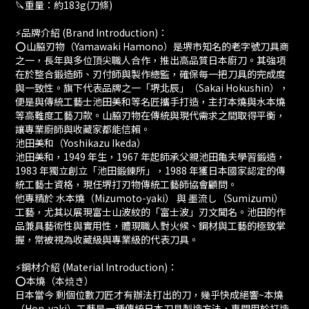
🔪重量：約183g(刀條)
⚡️品牌介紹 (Brand Introduction)：
⭕️山脇刃物（Yamawaki Hamono）是堺市知名的老字號刀具商
之一，長年與多位頂尖職人合作，推出高品質日本廚刀。其強項
在於整合鍛造師、刃付師與製作總監，確保每一把刀具的完成度
與一致性。旗下代表品牌之一「堺北辰」（Sakai Hokushin），
便是與傳統工藝士池田美和等名匠攜手打造，主打本燒與水本燒
等高難度工藝刀款。山脇刃物在傳統與現代需求之間取得平衡，
讓專業廚師與收藏家都能信賴。
池田美和（Yoshikazu Ikeda）
池田美和，1949 年生，1967 年起師承父親池田亀夫學習鍛造，
1983 年獨立創立「池田鍛錬所」，1988 年獲日本國家認定的傳
統工藝士資格，現任堺打刃物傳統工藝師協會顧問。
他專精於 水本燒（Mizumoto-yaki） 與 墨流し（Sumizumi）
工藝，尤其以展現富士山波紋的「富士波」刃文聞名。池田的作
品兼具藝術性與實用性，體現職人對火候、鋼材與工藝的極致掌
握，常被視為收藏級與專業級的代表刀具。
⚡️鋼材介紹 (Material Introduction)：
⭕️本燒（本焼き）
日本當今 剩個位數刀匠才有辦法打出的刀，幾乎快成絕響~本燒
（Hon-yaki）工藝是一種傳統日本刀具製造方法，專門用於打造