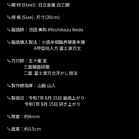
🔪鋼 材 (Steel) : 日立金属 白三鋼
🔪規 格 (Size) : 尺寸(30cm)
🔪鍛造師：池田 美和 #Yoshikazu Ikeda
🔪鍛造燒入製法：火造单相臨界硬差本燒
A甲型焼入方 富士波刃文
🔪刃付師：五十嵐 宣
三面鏡面研磨
二面 富士波刃文浮かし技法
🔪製作總指揮：山脇 山人
🔪製造日：令和7年 6月 15日 鍛造上がり
令和7年 8月 15日 研ぎ上がり
🔪厚度：約4mm
🔪面寬：約3.5cm