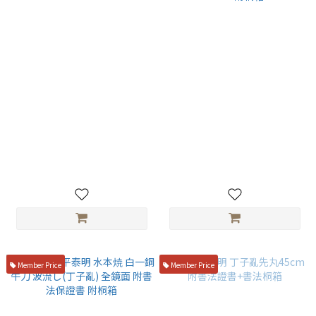
堺實光 本燒 青二鋼(會銹) 單鏡
盛弘包丁x堺牙月 聯名款 白一
面 劍形柳刃 30cm
鋼 水本燒 富士掛月 全鏡面 先丸
45cm 附桐箱
NT$54,000
NT$88,500
Member Price
Member Price