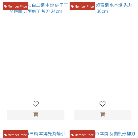
Member Price
Member Price
水野 源昭忠 白三鋼 本焼 蛙子丁
二唐刃物 超青鋼 水本燒 先丸
全鏡面 刀型庖丁 片刃 24cm
30cm
NT$55,200
NT$74,800
Member Price
Member Price