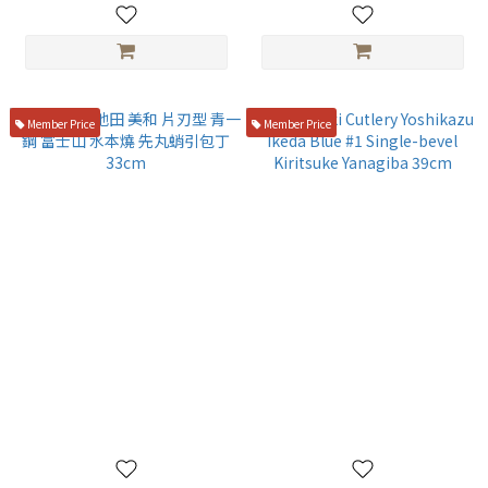
Member Price
Member Price
山脇刃物 池田 美和 片刃型 青一
Yamawaki Cutlery Yoshikazu
鋼 富士山 水本燒 先丸蛸引包丁
Ikeda Blue #1 Single-bevel
33cm
Kiritsuke Yanagiba 39cm
NT$63,000
NT$115,000