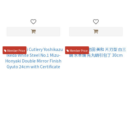
Honyaki Full Mirror Finish
Honyaki Double Mirror
NT$69,800
NT$59,800
Kiritsuke Yanagiba 30cm
Finish Gyuto 21cm with
with Certificate
Certificate
Member Price
Member Price
Yamawaki Cutlery Yoshikazu
山脇刃物 池田 美和 片刃型 白三
Ikeda White Steel No.1 Mizu-
鋼 水本燒 先丸蛸引包丁 30cm
Honyaki Double Mirror
NT$65,800
NT$52,800