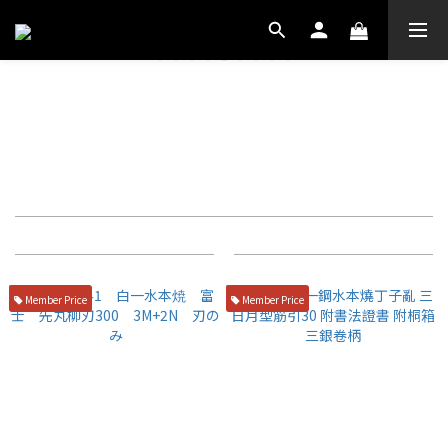
本燒
Filter
Sort by
72 Items per page
Member Price
Member Price