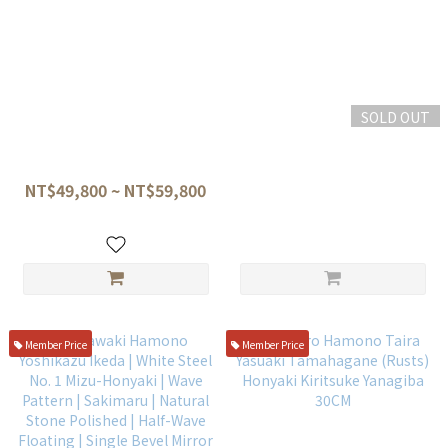
SOLD OUT
盛弘鍛治 平泰明 水本焼 白一鋼
盛弘 平泰明 丁子亂先丸45cm
牛刀 波流し(丁子亂) 全鏡面 附
附書法證書+書法桐箱
書法保證書 附桐箱
NT$49,800 ~ NT$59,800
NT$89,500
Member Price
Member Price