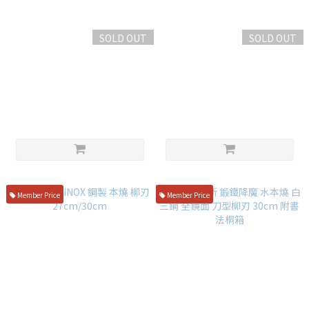
SOLD OUT
SOLD OUT
Morihiro Hamono Taira
山脇刃物 池田 美和 片刃型 白三
Yasuaki Tamahagane
鋼 水本燒 先丸蛸引包丁 36cm
Honyaki Sakimaru 30CM
NT$158,000
NT$69,800
Member Price
Member Price