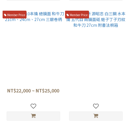
Member Price
Member Price
堺牙月 VG10本燒 總鏡面 和牛
水野鍛鍊所 源昭忠 白三鋼 水本
刀 21cm、24cm、27cm 三銀
燒 五代目 兩鏡面砥 蛙子丁子刃
卷柄
紋 和牛刀 27cm 附書法桐箱
NT$22,000 ~ NT$25,000
NT$50,500