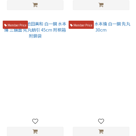
Member Price
Member Price
山脇刃物 池田美和 白一鋼 水本
二唐刃物 水本燒 白一鋼 先丸
燒 三鏡面 先丸蛸引 45cm 附桐
30cm
箱 附錦袋
NT$253,000
NT$58,000