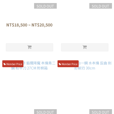
SOLD OUT
SOLD OUT
醉心 瑞典 INOX 鋼製 本燒 柳刃
水野鍛鍊所 鍛鐵降魔 水本燒 白
27cm/30cm
三鋼 全鏡面 刀型柳刃 30cm 附
書法桐箱
NT$18,500 ~ NT$20,500
NT$51,480
Member Price
Member Price
SOLD OUT
SOLD OUT