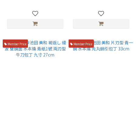
Finish Gyuto 24cm with
Certificate
Member Price
Member Price
山脇刃物 #池田 美和 褐返し 綾
山脇刃物 池田 美和 片刃型 青一
波 雙鏡面 水本燒 青紙1號 両刃
鋼 水本燒 先丸蛸引包丁 33cm
型 牛刀包丁 九寸 27cm
NT$75,800
NT$58,000