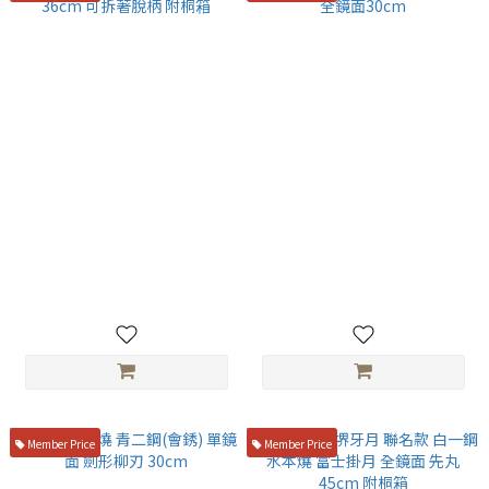
堺牙月 銀三鋼 本燒先丸蛸引
堺牙月 VG10 本燒 反曲劍形柳
36cm 可拆著脫柄 附桐箱
刃 全鏡面30cm
NT$89,800
NT$37,800
Member Price
Member Price