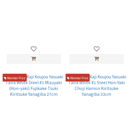
山脇H-341 白一水本焼 富
平泰明白一鋼水本燒丁子亂 三
士 先丸柳刃300 3M+2N
日月型筋引30 附書法證書 附桐
刃のみ
箱 三銀卷柄
NT$69,800
NT$59,800
Member Price
Member Price