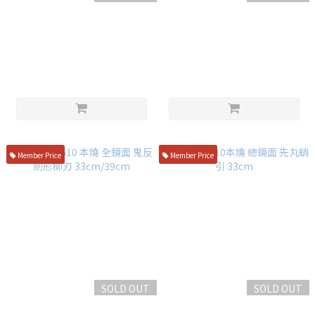
水野鍛鍊所 鍛鐵降魔 本燒青二
二唐刃物 白一鋼 水本燒 反曲 劍
鋼 和牛刀 27CM 附桐箱
形柳刃 30cm
NT$65,780
NT$58,000
Member Price
Member Price
SOLD OUT
SOLD OUT
堺牙月 VG10 本燒 全鏡面 鬼反
堺牙月 VG10本燒 總鏡面 先丸