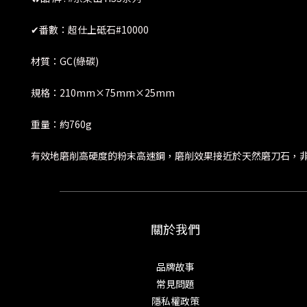
✔番數：超仕上砥石#10000
材質：GC(綠碳)
規格：210mm×75mm×25mm
重量：約760g
有效地磨削高硬度的粉末高速鋼，磨削效果接近於天然磨刀石，
關於我們
品牌故事
常見問題
隱私權政策