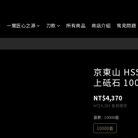
N
一覽匠心之源
刀款
所有商品
商店介紹
常見問題
京東山 HS
上砥石 10
NT$4,370
NT$4,283
會員獨享
番數
: 10000番
10000番