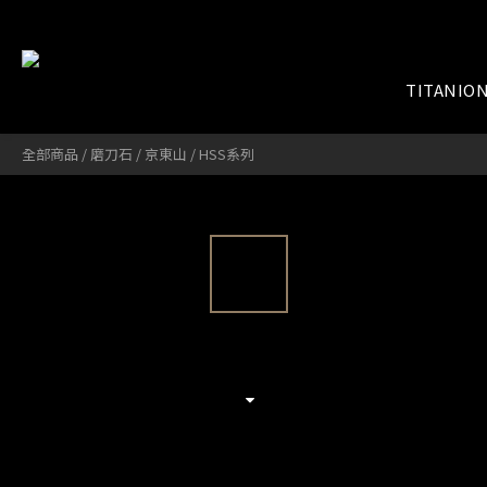
TITANIO
全部商品
/
磨刀石
/
京東山
/
HSS系列