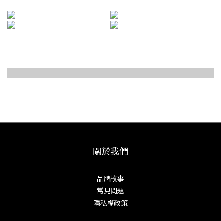
瑞雲 牛刀
瑞雲 三德
瑞雲 筋引
瑞雲 小刀
附黑石目鞘
切付造型
大馬士革紋路
積層木七角柄
關於我們
品牌故事
常見問題
隱私權政策