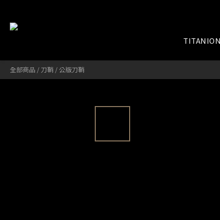
TITANIO
全部商品
/
刀鞘
/
公版刀鞘