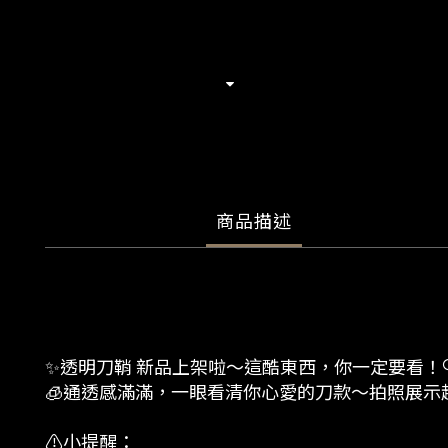
商品描述
✨透明刀鞘 新品上架啦～這酷東西，你一定要看！
🧊通透感滿滿，一眼看清你心愛的刀款～拍照展示超
⚠️小提醒：