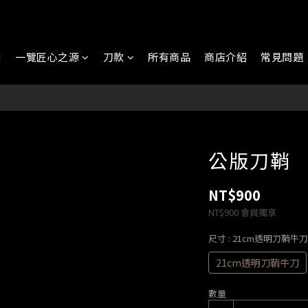
N
一覽匠心之源
刀款
所有商品
商店介紹
常見問題
公版刀鞘 
NT$900
NT$900
會員獨享
尺寸
: 21cm透明刀鞘牛刀
21cm透明刀鞘牛刀
數量