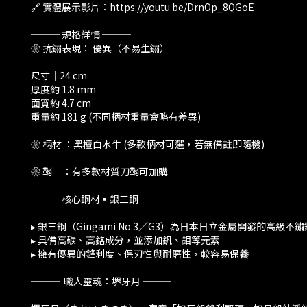
🔗 實體展示影片：https://youtu.be/DrnOp_8QGoE
─── 規格詳情 ───
❀ 抗鏽表現： 優異（不易生鏽）
尺寸｜24 cm
厚度約 1.8 mm
面寬約 4.7 cm
重量約 181 g (不同柄材重量會略有差異)
❀ 柄材 ：黑檀白水牛 (多款柄材可選，若無備註即隨機)
❀ 鞘 ：有多款材質刀鞘可加購
─── 核心鋼材▪️銀三鋼 ───
▸ 銀三鋼（Gingami No.3／G3）為日本日立金屬開發的高級不鏽
▸ 具備高碳、高鉻成分，並添加釩、鉬等元素
▸ 擁有優異的鋒利度、保刃性與耐磨性，較容易保養
─── 職人靈魂：堺牙月 ───