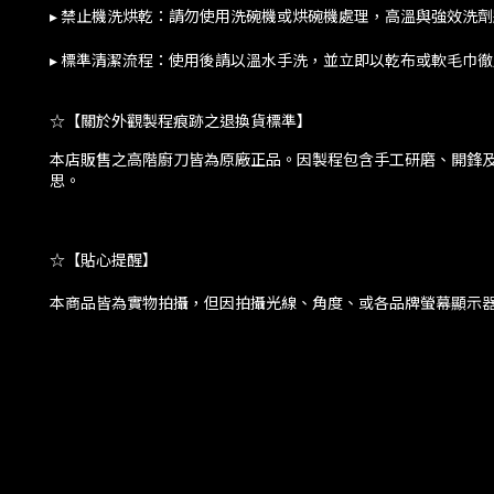
▸ 禁止機洗烘乾：請勿使用洗碗機或烘碗機處理，高溫與強效洗
▸ 標準清潔流程：使用後請以溫水手洗，並立即以乾布或軟毛巾
☆
【關於外觀製程痕跡之退換貨標準】
本店販售之高階廚刀皆為原廠正品。因製程包含手工研磨、開鋒
思。
☆
【貼心提醒】
本商品皆為實物拍攝，但因拍攝光線、角度、或各品牌螢幕顯示