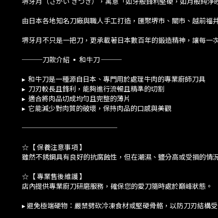
堺牙月（さかい きつき），寓意「如牙般鋒利堅硬，如月般純淨
由日本各地知名刀廠與職人手工打造，匯聚堺市、關市、越前福
堺牙月不只是一把刀，更承載著日本數百年的鍛造精神，讓每一
───刀款介紹 ▪️ 和牛刀 ───
▸ 和牛刀是一種源自日本、專門用於處理牛肉的專業廚師刀具
▸ 刀刃較長且鋒利，能夠進行流暢且精準的切割
▸ 適合將肉品切成均勻且完整的薄片
▸ 它能減少對肉質的破壞，保持肉品的口感與美觀
──────────────
☆【 保養注意事項 】
雖然不銹鋼具有良好的抗腐蝕性，但在潮濕、鹽分高或受損的情
☆【 專業售後維護 】
店內提供專業廚刀研磨服務，確保您的愛刀隨時處於巔峰狀態。
▸ 避免極端硬物：嚴禁劈砍冷凍食材或堅硬骨骼，以防刀刃結構