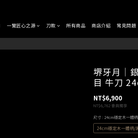
N
一覽匠心之源
刀款
所有商品
商店介紹
常見問題
堺牙月｜銀
目 牛刀 2
NT$6,900
NT$6,762
會員獨享
尺寸
: 24cm穩定木一體
24cm穩定木一體柄/