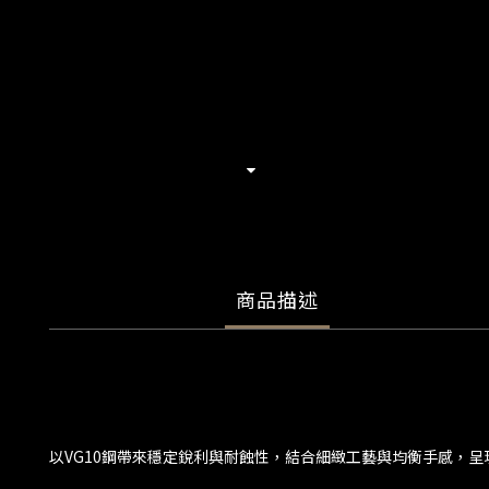
商品描述
以VG10鋼帶來穩定銳利與耐蝕性，結合細緻工藝與均衡手感，