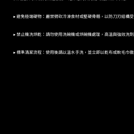
▸ 避免極端硬物：嚴禁劈砍冷凍食材或堅硬骨骼，以防刀刃結構
▸ 禁止機洗烘乾：請勿使用洗碗機或烘碗機處理，高溫與強效洗
▸ 標準清潔流程：使用後請以溫水手洗，並立即以乾布或軟毛巾