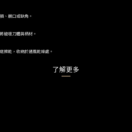
受損、崩口或缺角。
劑將破壞刀體與柄材。
徹底擦乾，收納於通風乾燥處。
了解更多