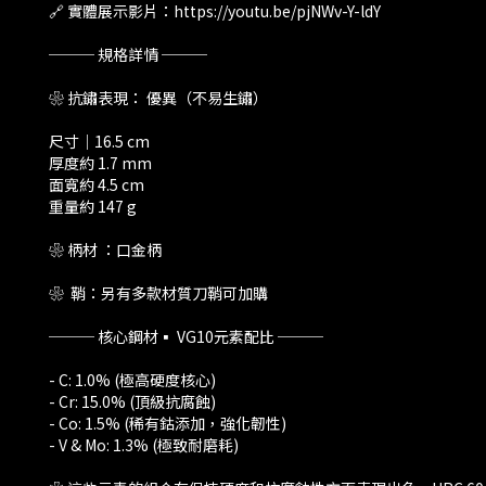
🔗 實體展示影片：https://youtu.be/pjNWv-Y-ldY
─── 規格詳情 ───
❀ 抗鏽表現： 優異（不易生鏽）
尺寸｜16.5 cm
厚度約 1.7 mm
面寬約 4.5 cm
重量約 147 g
❀ 柄材 ：口金柄
❀ 鞘：另有多款材質刀鞘可加購
─── 核心鋼材▪️ VG10元素配比 ───
- C: 1.0% (極高硬度核心)
- Cr: 15.0% (頂級抗腐蝕)
- Co: 1.5% (稀有鈷添加，強化韌性)
- V & Mo: 1.3% (極致耐磨耗)