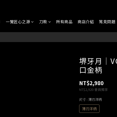
N
一覽匠心之源
刀款
所有商品
商店介紹
常見問題
堺牙月｜VG
口金柄
NT$2,980
NT$2,920
會員獨享
尺寸
: 薄刃洋柄
薄刃洋柄