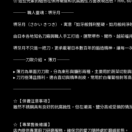
❀ 這些元素的組合在保持硬度和抗腐蝕性方面表現出色，HRC 60
─── 職人靈魂：堺牙月 ───
堺牙月（さかい きつき），寓意「如牙般鋒利堅硬，如月般純淨
由日本各地知名刀廠與職人手工打造，匯聚堺市、關市、越前福
堺牙月不只是一把刀，更承載著日本數百年的鍛造精神，讓每一
───刀款介紹 ▪️ 薄刃 ───
▸ 薄刃為單面刃刀款，分為東形與鐮形兩種，主要用於蔬菜切割
▸ 刀刃極薄且鋒利，適合直切與精準削皮，常用於白蘿蔔桂剝等
──────────────
☆【 保養注意事項 】
雖然不銹鋼具有良好的抗腐蝕性，但在潮濕、鹽分高或受損的情
☆【 專業售後維護 】
店內提供專業廚刀研磨服務，確保您的愛刀隨時處於巔峰狀態。