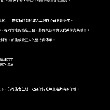
-61 的極致平衡，使其特別適合廚房潮濕環境。
皎潔」，象徵品牌對極致刀工與匠心品質的追求。
井、福岡等地的鍛造工藝，將傳統技術與現代美學完美融合。
次料理，都能感受匠人的堅持與傳承。
與精細刀工
高技巧切法
況下，仍可能會生銹，建議保持乾燥並定期清潔保養。