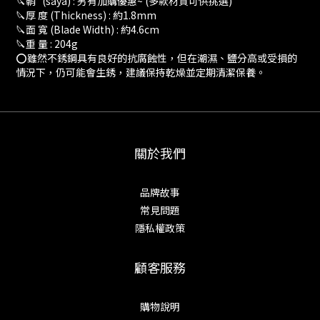
🔪鞘 (saya) : 另有加購優惠~ (多款材質可供挑選)
🔪厚 度 (Thickness) : 約1.8mm
🔪面 寬 (Blade Width) : 約4.6cm
🔪重 量 : 204g
⭕️雖然不銹鋼具有良好的抗腐蝕性，但在潮濕、鹽分高或受損的
情況下，仍可能會生銹，建議保持乾燥並定期清潔保養。
關於我們
品牌故事
常見問題
隱私權政策
顧客服務
購物說明