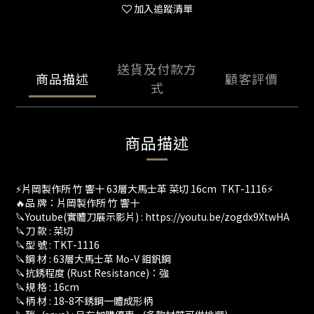
加入追蹤清單
送貨及付款方
商品描述
顧客評價
式
商品描述
⚡️片岡製作所 竹 響十 63層大馬士革 菜切 16cm TKT-1116⚡
🔥品 牌：片岡製作所 竹 響十
🔪Youtube(實體刀展示影片) : https://youtu.be/zogdx9XtwHA
🔪刀 款 : 菜切
🔪型 號 : TKT-1116
🔪鋼 材 : 63層大馬士革 Mo-V 鉬釩鋼
🔪抗銹程度 (Rust Resistance)：強
🔪規 格 : 16cm
🔪柄 材 : 18-8不銹鋼一體成形柄