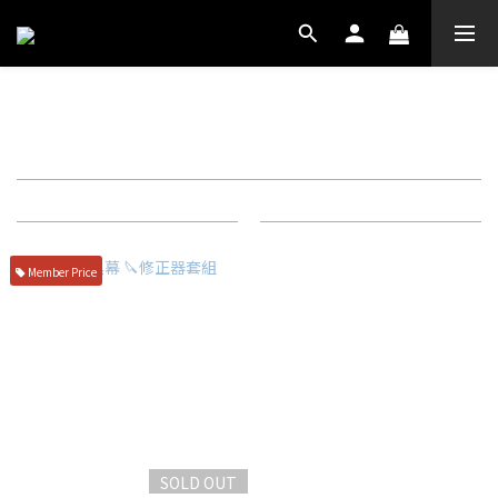
刃之黑幕
Filter
Sort by
72 Items per page
Member Price
SOLD OUT