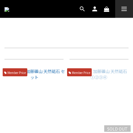
天然砥石
Filter
Sort by
72 Items per page
Member Price
Member Price
SOLD OUT