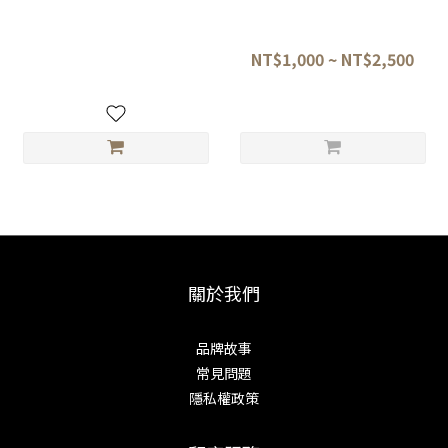
中山名倉 加藤礦山 天然砥石 セ
中山名倉 加藤礦山 天然砥石
ット
①②③④
NT$2,800
NT$1,000 ~ NT$2,500
關於我們
品牌故事
常見問題
隱私權政策