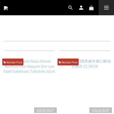
高橋楠
Filter
Sort by
72 Items per page
Member Price
Member Price
SOLD OUT
SOLD OUT