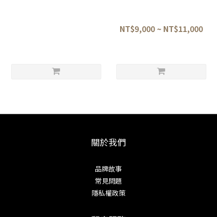
Takahashi Kusu Ittosai
高橋楠 一刀齋虎徹作 銀三鋼 劍
Kotetsu Hon-Kasumi Gin-
形柳刃 27/30CM
san Steel Sakimaru Takohiki
NT$24,500
NT$9,000 ~ NT$11,000
33cm
關於我們
品牌故事
常見問題
隱私權政策