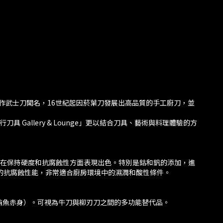
以製作武士刀聞名，16世紀起因菸葉刀發展出高品質的手工廚刀，並
allery & Lounge」更以結合刀具、藝術與料理體驗的方
%。這些元素的組合在保持硬度和抗腐蝕性方面表現出色。特別是鈷和釩的添加，進
 出色的抗腐蝕性能，非常適合廚房環境中的濕潤和酸性條件。
鮪魚赤身）。可視為牛刀與柳刃刀之間的多功能替代品。