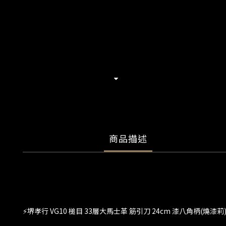
商品描述
⚡️堺孝行 VG10 槌目 33層大馬士革 筋引刀 24cm 漆八角柄(燒漆莉)