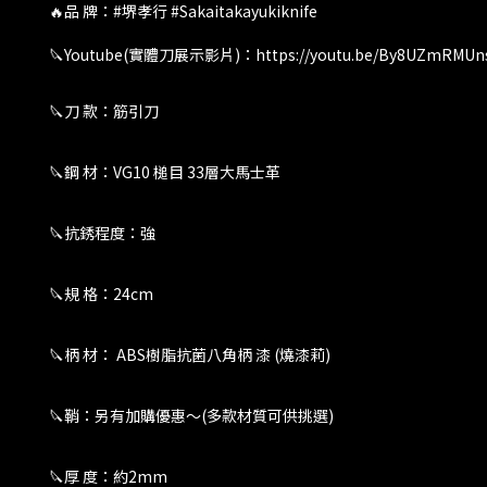
🔥品 牌：#堺孝行 #Sakaitakayukiknife
🔪Youtube(實體刀展示影片)：https://youtu.be/By8UZmRMUn
🔪刀 款：筋引刀
🔪鋼 材：VG10 槌目 33層大馬士革
🔪抗銹程度：強
🔪規 格：24cm
🔪柄 材： ABS樹脂抗菌八角柄 漆 (燒漆莉)
🔪鞘：另有加購優惠～(多款材質可供挑選)
🔪厚 度：約2mm