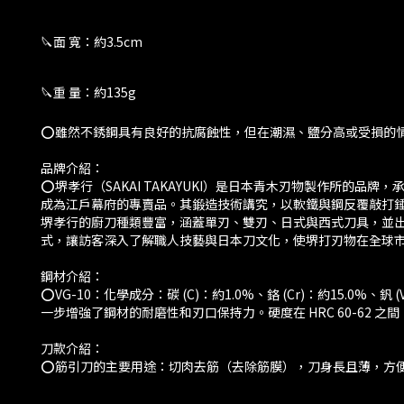
🔪面 寬：約3.5cm
🔪重 量：約135g
⭕️雖然不銹鋼具有良好的抗腐蝕性，但在潮濕、鹽分高或受損的
品牌介紹：
⭕堺孝行（SAKAI TAKAYUKI）是日本青木刃物製作所的
成為江戶幕府的專賣品。其鍛造技術講究，以軟鐵與鋼反覆敲打
堺孝行的廚刀種類豐富，涵蓋單刃、雙刃、日式與西式刀具，並出口至
式，讓訪客深入了解職人技藝與日本刀文化，使堺打刃物在全球
鋼材介紹：
⭕️VG-10：化學成分：碳 (C)：約1.0%、鉻 (Cr)：約15.0
一步增強了鋼材的耐磨性和刃口保持力。硬度在 HRC 60-62
刀款介紹：
⭕️筋引刀的主要用途：切肉去筋（去除筋膜），刀身長且薄，方