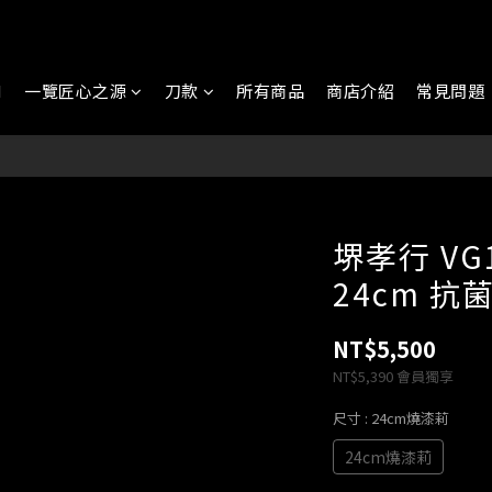
N
一覽匠心之源
刀款
所有商品
商店介紹
常見問題
堺孝行 VG
24cm 抗
NT$5,500
NT$5,390
會員獨享
尺寸
: 24cm燒漆莉
24cm燒漆莉