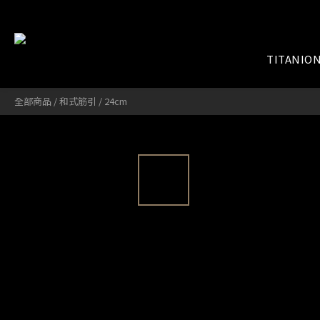
TITANIO
全部商品
/
和式筋引
/
24cm