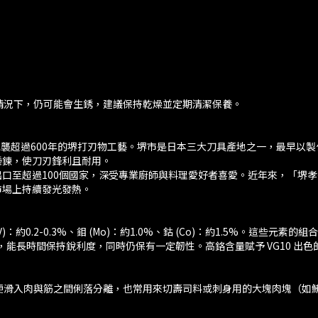
情況下，仍可能會生銹，建議保持乾燥並定期清潔保養。
品牌，承襲超過600年的堺打刃物工藝。堺市是日本三大刀具產地之一，最早
錘鍊，使刀刃鋒利且耐用。
超過100個國家，深受專業廚師與料理愛好者喜愛。近年來，「堺孝行刀具 G
市場上持續發光發熱。
%、釩 (V)：約0.2-0.3%、鉬 (Mo)：約1.0%、鈷 (Co)：約1.5
 之間，能長時間保持銳利度，同時仍保有一定韌性。高鉻含量賦予 VG10
便滑入肉與筋之間俐落分離，也常用來切壽司料或刺身用的大塊肉塊（如