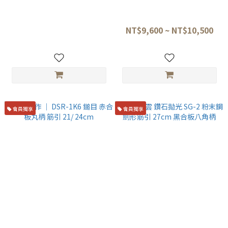
佐治武士｜VG-10 黑仕上 大馬
黑崎優｜VG XEOS鋼 月光 劍形
士革 筋引 27cm 穩定木雙仿牙
筋引 27cm 樫材八角漆柄
三銀卷
NT$13,800
NT$9,600 ~ NT$10,500
會員獨享
會員獨享
關兼常作 ｜ DSR-1K6 鎚目 赤
猿九焰雲 鑽石拋光 SG-2 粉末