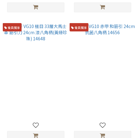
會員獨享
會員獨享
堺孝行 VG10 槌目 33層大馬士
堺孝行 VG10 赤甲 和筋引
革 筋引刀 24cm 漆八角柄(黃綠
24cm 抗菌八角柄 14656
珍珠) 14648
NT$5,400
NT$5,500