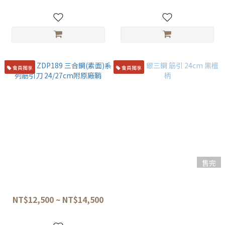
會員獨享
會員獨享
售完
佑成 🔪 ZDP189 三合鋼(素面)
堺牙月 銀三鋼 筋引 24cm 黑檀
系列筋引刀 24/27cm附原廠鞘
柄
NT$12,500 ~ NT$14,500
NT$11,800