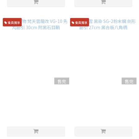
會員獨享
會員獨享
售完
售完
龍泉刃物 梵天雲龍改 VG-10 先
猿九焰雲 黑染 SG-2粉末鋼 劍
丸筋引 30cm 附黑石目鞘
形筋引 27cm 黑合板八角柄
NT$21,800
NT$19,800