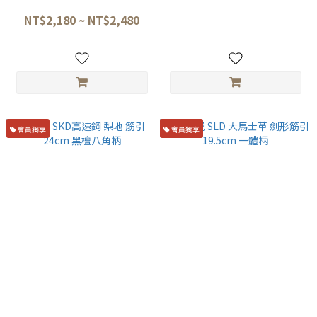
合板丸柄 筋引 21/ 24cm
鋼 劍形筋引 27cm 黑合板八角
柄
NT$2,180 ~ NT$2,480
NT$19,800
會員獨享
會員獨享
初心 SKD高速鋼 梨地 筋引
初心 光 SLD 大馬士革 劍形筋引
24cm 黑檀八角柄
19.5cm 一體柄
NT$12,500
NT$4,280