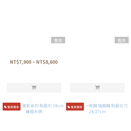
售完
售完
黑崎優 黑閃 銳 AS超青鋼 筋引
關兼次 瑞雲套組 SG-2粉末鋼
24cm、27cm 樫材漆柄
筋引刀 24cm 附鞘 附桐箱
NT$7,900 ~ NT$8,600
NT$9,100
會員獨享
會員獨享