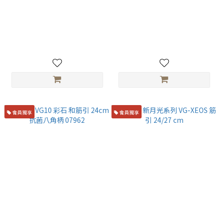
堺菊守 鉬釩鋼 和式筋引 27cm
堺孝行 VG10 彩宇 和筋引
紫檀八角柄
24cm 抗菌八角柄 07963
NT$5,900
NT$5,500
會員獨享
會員獨享
堺孝行 VG10 彩石 和筋引
黑崎優 新月光系列 VG-XEOS 筋