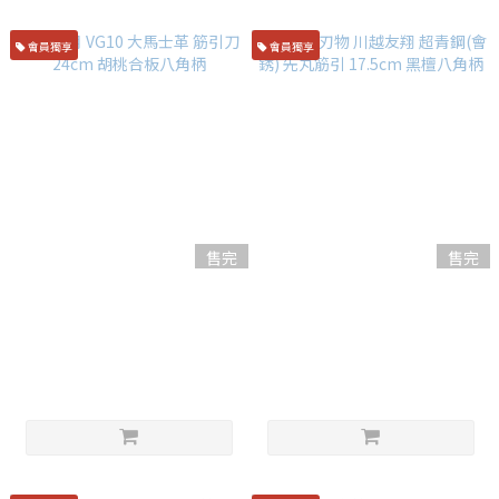
會員獨享
會員獨享
售完
售完
堺牙月 VG10 大馬士革 筋引刀
越前打刃物 川越友翔 超青鋼(會
24cm 胡桃合板八角柄
銹) 先丸筋引 17.5cm 黑檀八角
柄
NT$6,580
NT$9,800