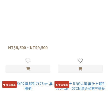
佑成 SG-2粉末鋼 和筋引
初心 VG10 大馬士革 槌目 筋引
24/27cm 附原廠朴木鞘
刀 27cm 黑檀柄
NT$8,500 ~ NT$9,500
NT$5,780
會員獨享
會員獨享