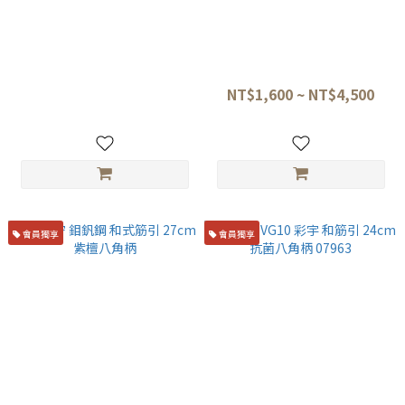
義弘作 VG-1 和筋引 27cm 一體
仙藏 VG10 萬用細身 21cm 積
柄 ☆
層木八角柄 BD-07 ☆
NT$4,580
NT$1,600 ~ NT$4,500
會員獨享
會員獨享