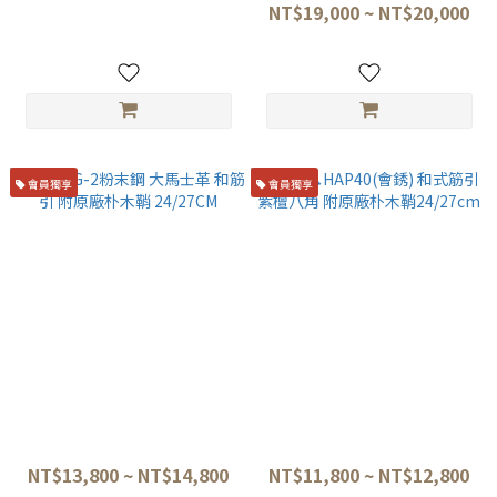
NT$8,500
NT$19,000 ~ NT$20,000
會員獨享
會員獨享
佑成 SG-2粉末鋼 大馬士革 和
佑成🔪HAP40(會銹) 和式筋引
筋引 附原廠朴木鞘 24/27CM
紫檀八角 附原廠朴木鞘
24/27cm
NT$13,800 ~ NT$14,800
NT$11,800 ~ NT$12,800