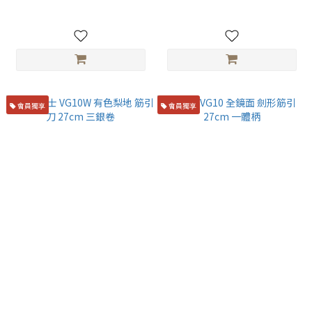
會員獨享
會員獨享
佐治武士 VG10W 有色梨地 筋
鏡月 VG10 全鏡面 劍形筋引
引刀 27cm 三銀卷
27cm 一體柄
NT$16,800
NT$6,280