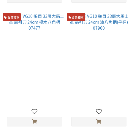
會員獨享
會員獨享
堺孝行 VG10 槌目 33層大馬士
堺孝行 VG10 槌目 33層大馬士
革 筋引刀 24cm 櫸木八角柄
革 筋引刀 24cm 漆八角柄(星
07477
連) 07960
NT$4,900
NT$5,500