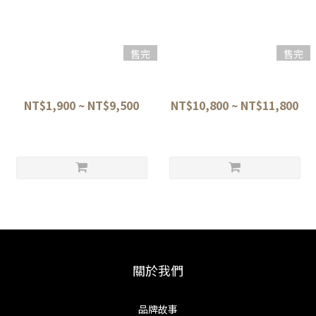
售完
售完
二唐刃物 黒打 SG-2粉末鋼 先
堺牙月 霞 白一鋼 筋引 黑檀黑水
丸筋引 27/30cm
牛柄
NT$1,900 ~ NT$9,500
NT$10,800 ~ NT$11,800
關於我們
品牌故事