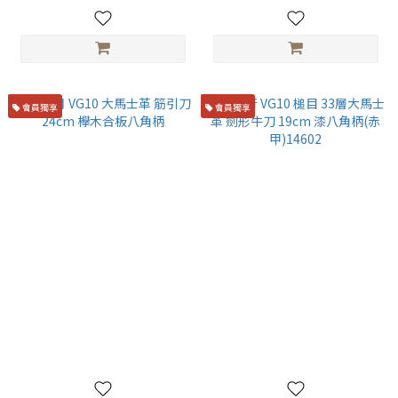
會員獨享
會員獨享
堺牙月 VG10 大馬士革 筋引刀
堺孝行 VG10 槌目 33層大馬士
24cm 欅木合板八角柄
革 劍形牛刀 19cm 漆八角柄(赤
甲)14602
NT$6,580
NT$4,900