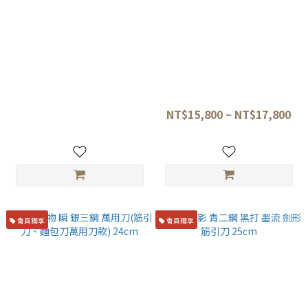
初心 FAXR2鋼 筋引刀 27cm 黑
佐治武士 R2粉末鋼 黑仕上 筋
檀柄
引刀 24CM、27CM 黑金松石三
銀卷
NT$9,200
NT$15,800 ~ NT$17,800
會員獨享
會員獨享