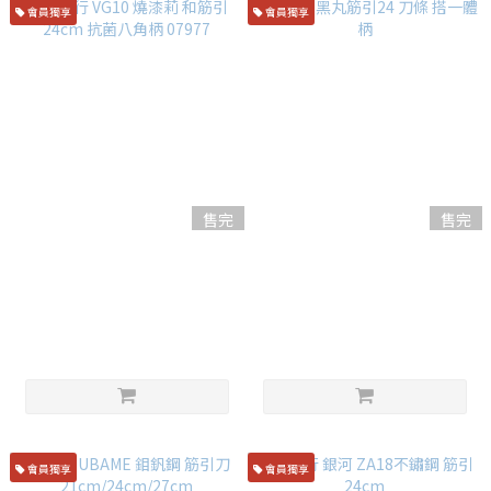
會員獨享
會員獨享
售完
售完
堺孝行 VG10 燒漆莉 和筋引
堺牙月黑丸筋引24 刀條 搭一體
24cm 抗菌八角柄 07977
柄
NT$5,500
NT$7,500
會員獨享
會員獨享