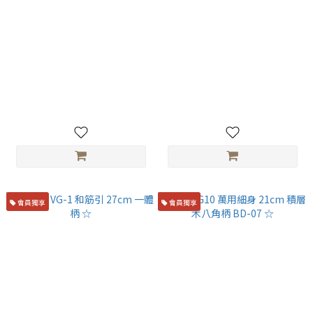
田中刃物 瞬 銀三鋼 萬用刀(筋
初心 雲影 青二鋼 黑打 墨流 劍
引刀、麵包刀萬用刀款) 24cm
形筋引刀 25cm
NT$7,900
NT$6,500
會員獨享
會員獨享