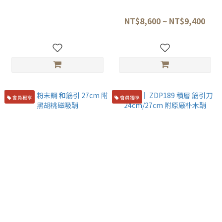
24cm 抗菌八角柄 07962
引 24/27 cm
NT$5,500
NT$8,600 ~ NT$9,400
會員獨享
會員獨享
堺牙月 粉末鋼 和筋引 27cm 附
佑成 ｜ ZDP189 積層 筋引刀
黑胡桃磁吸鞘
24cm/27cm 附原廠朴木鞘