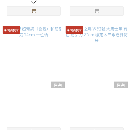
會員獨享
會員獨享
售完
售完
堺孝行 超青鋼（會銹）和筋引
初心 火之鳥 V特2號 大馬士革
刀 24cm 一位柄
有色 筋引刀 27cm 穩定木三銀
卷雙仿牙
NT$6,980
NT$11,500