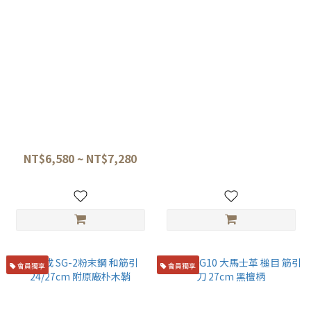
忠房作 SLD鋼 黑打 槌目 筋引刀
堺孝行 INOX不銹鋼 筋引刀
24cm/27cm
24CM 栗形朴木柄
NT$6,580 ~ NT$7,280
NT$4,500
會員獨享
會員獨享