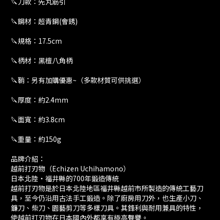
🔪刀款：先丸筋引
🔪鋼材：超青鋼(會銹)
🔪規格：17.5cm
🔪柄材：黑檀八角柄
🔪鞘：另有加購優惠~（多款材質可供挑選）
🔪厚度：約2.4mm
🔪面寬：約3.8cm
🔪重量：約150g
品牌介紹：
越前打刃物（Echizen Uchihamono）
日本北陸・福井縣的700年鍛造傳統
越前打刃物是於日本北陸地區福井縣越前市所製造的傳統工藝刀
具，至今仍沿用古法手工鍛造。除了廚房用刀外，也生產小刀、
鐮刀、柴刀、園藝剪刀等多樣刀具。其鋒利與耐用兼具的特性，
使越前打刃物在日本國內外都享有極高聲譽。