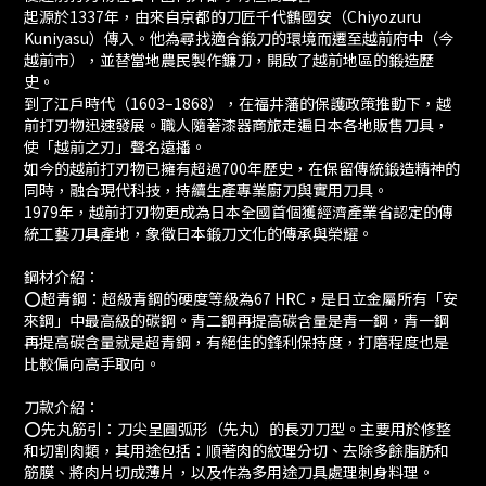
起源於1337年，由來自京都的刀匠千代鶴國安（Chiyozuru
Kuniyasu）傳入。他為尋找適合鍛刀的環境而遷至越前府中（今
越前市），並替當地農民製作鐮刀，開啟了越前地區的鍛造歷
史。
到了江戶時代（1603–1868），在福井藩的保護政策推動下，越
前打刃物迅速發展。職人隨著漆器商旅走遍日本各地販售刀具，
使「越前之刃」聲名遠播。
如今的越前打刃物已擁有超過700年歷史，在保留傳統鍛造精神的
同時，融合現代科技，持續生產專業廚刀與實用刀具。
1979年，越前打刃物更成為日本全國首個獲經濟產業省認定的傳
統工藝刀具產地，象徵日本鍛刀文化的傳承與榮耀。
鋼材介紹：
⭕️超青鋼：超級青鋼的硬度等級為67 HRC，是日立金屬所有「安
來鋼」中最高級的碳鋼。青二鋼再提高碳含量是青一鋼，青一鋼
再提高碳含量就是超青鋼，有絕佳的鋒利保持度，打磨程度也是
比較偏向高手取向。
刀款介紹：
⭕️先丸筋引：刀尖呈圓弧形（先丸）的長刃刀型。主要用於修整
和切割肉類，其用途包括：順著肉的紋理分切、去除多餘脂肪和
筋膜、將肉片切成薄片，以及作為多用途刀具處理刺身料理。