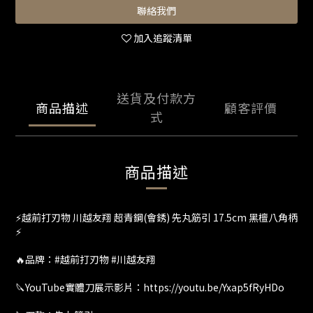
聯絡我們
加入追蹤清單
送貨及付款方
商品描述
顧客評價
式
商品描述
⚡️越前打刃物 川越友翔 超青鋼(會銹) 先丸筋引 17.5cm 黑檀八角柄
⚡
🔥品牌：#越前打刃物 #川越友翔
🔪YouTube實體刀展示影片：https://youtu.be/Yxap5fRyHDo