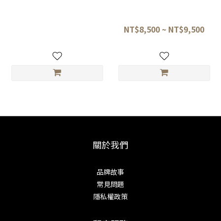
黑鳥&redorca秋友聯名 青二鋼
秋友義彥 青二鋼 本鍛造乱打紋
(會銹) 中華菜刀(角型) 21.5cm/
黒打牛刀 24/27cm 黑檀八角
中華菜刀(丸型) 20cm 黑檀木
NT$7,350
NT$8,500 ~ NT$9,500
關於我們
品牌故事
常見問題
隱私權政策