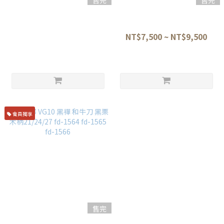
售完
售完
水野鍛鍊所 鍛鐵降魔 本燒青二
二唐刃物 黑打 SG-2粉末鋼 劍
鋼 和牛刀 27CM 附桐箱
形和牛刀 21/24/27cm 黑檀八
角柄
NT$65,780
NT$7,500 ~ NT$9,500
會員獨享
售完
藤次郎 VG10 黑禪 和牛刀 黑栗