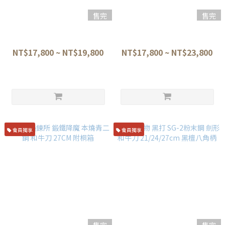
售完
售完
堺牙月 銀三鋼 三日月型 和牛刀
堺牙月 特注款 青一鋼 單鏡面 勘
(雙刃) 21cm/24cm/27cm
所片刃劍形牛刀
21cm/24cm/27cm
NT$17,800 ~ NT$19,800
NT$17,800 ~ NT$23,800
會員獨享
會員獨享