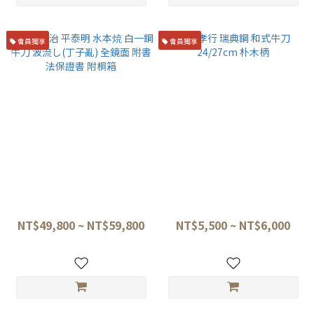
會員獨享
會員獨享
盛弘鍛治 平泰明 水本焼 白一鋼
堺孝行 瑞典鋼 和式牛刀
牛刀 波流し(丁子亂) 全鏡面 附
24/27cm 朴木柄
書法保證書 附桐箱
NT$49,800 ~ NT$59,800
NT$5,500 ~ NT$6,000