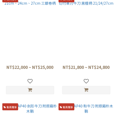
堺牙月 VG10本燒 總鏡面 和牛
堺牙月 VG10 本燒 單鏡面 勘所
刀 21cm、24cm、27cm 三銀
切付單刃牛刀 黑檀柄
卷柄
21/24/27cm
NT$22,000 ~ NT$25,000
NT$21,800 ~ NT$24,800
會員獨享
會員獨享