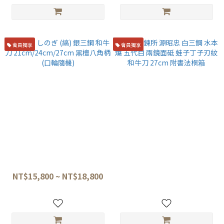
會員獨享
會員獨享
堺牙月 しのぎ (縞) 銀三鋼 和牛
水野鍛鍊所 源昭忠 白三鋼 水本
刀 21cm/24cm/27cm 黑檀八
燒 五代目 兩鏡面砥 蛙子丁子刃
角柄(口輪隨機)
紋 和牛刀 27cm 附書法桐箱
NT$15,800 ~ NT$18,800
NT$50,500