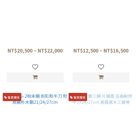
佑成 ZDP189 大馬士革 劍形牛
佑成 ZDP189 紫檀八角 劍形和
刀 24/27cm 附原廠朴木鞘
牛刀 21cm/24cm/27cm 附原
廠朴木鞘 ☆
NT$20,500 ~ NT$22,000
NT$12,500 ~ NT$16,500
會員獨享
會員獨享