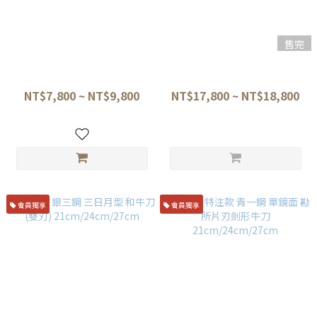
售完
佑成 SG-2粉末鋼 劍形和牛刀
堺牙月 銀三鋼 片鏡面 反曲勘所
附原廠朴木鞘21/24/27cm
牛刀 24/27cm 黑檀黑水三銀卷
NT$7,800 ~ NT$9,800
NT$17,800 ~ NT$18,800
會員獨享
會員獨享