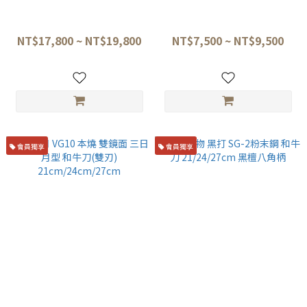
堺牙月X山塚尚剛 銀三鋼 大馬
佑成 SG-2粉末鋼 和牛刀
士革 黑染 劍形牛刀 21cm／
21cm、24cm、27cm 黑檀八
24cm ／27cm
角柄
NT$17,800 ~ NT$19,800
NT$7,500 ~ NT$9,500
會員獨享
會員獨享
堺牙月 VG10 本燒 雙鏡面 三日
二唐刃物 黑打 SG-2粉末鋼 和