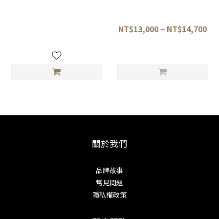
龍泉刃物 蒼龍鱗 VG10-W 文化
龍泉刃物 蒼龍鱗 VG10-W 劍形
刀 17cm 青龍鱗紋柄 (SR-103)
牛刀 龍鱗紋柄21/24CM (SR-
101)(SR-102)
NT$12,400
NT$13,000 ~ NT$14,700
關於我們
品牌故事
常見問題
隱私權政策