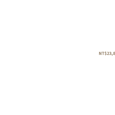
和式筋引
西式筋引
出刃
三德
鄉佑馬允義弘作 銀三鋼 鬼反
文化
30
NT$23,8
薄刃
菜切
小刀
刻骨刀
小出刃.萬能包丁
中華料理刀.片刀