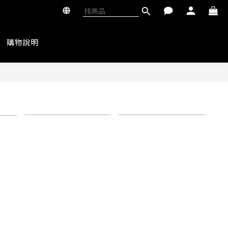
購物說明
選
商品排序
每頁顯示 72 個