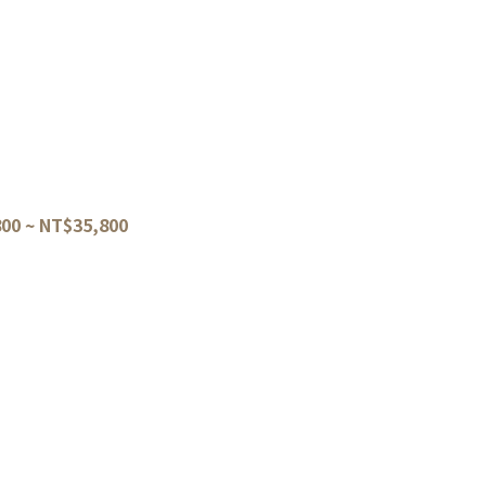
 總鏡面 先丸蛸引
/33/36/39cm
00 ~ NT$35,800