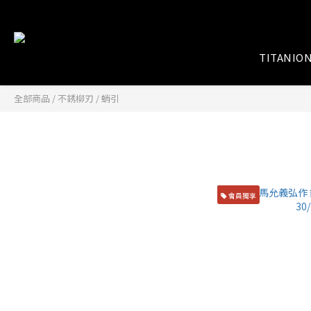
TITANIO
全部商品
/
不銹柳刃
/
蛸引
蛸引
精選商品
不銹柳刃
會員獨享
會銹柳刃
本燒
和式牛刀
西式牛刀