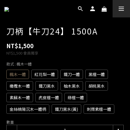
刀柄【牛刀24】 1500A
NT$1,500
NT$1,500
會員獨享
款式
: 楓木一體
楓木一體
紅花梨一體
鐵刀一體
黑檀一體
橄欖木一體
鐵刀黑水
柚木黑水
胡桃黑水
紫蘇木一體
虎皮檀一體
綠檀一體
金絲楠陽沉木一體柄
鐵刀黑水(黃)
刺猬紫檀一體
數量