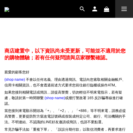
防詐騙宣導
商店建置中，以下資訊尚未受更新，可能並不適用於您
的購物體驗；若有任何疑問請與店家聯繫確認。
親愛的顧客您好
{shop name}
不會以任何名義、理由透過簡訊、電話向您索取相關金融帳戶、
信用卡相關資訊，也不會透過前述方式要求您前往銀行臨櫃或操作ATM。
如果您接到相關電話或簡訊，請提高警覺，切勿輕信不明來電指示，若有疑
慮，敬請於第一時間聯繫
{shop name}
或撥打警政署 165 反詐騙專線進行確
認。
當您接到來電顯示開頭為「+」、「+2」、」「+886」等不明來電，請務必提
高警覺，更要提防對方竄改電話號碼或假裝成特定公司、銀行、司法機關的手
法。不明連結、不認識的LINE好友邀請或簡訊，也請不要點選。
常見詐騙手法如「重複下單」、「誤設分期付款」以取信消費者，再要求進行