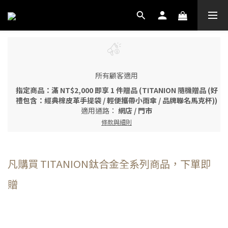
所有顧客適用
指定商品：滿 NT$2,000 即享 1 件贈品 (TITANION 隨機贈品 (好
禮包含：經典棕皮革手提袋 / 輕便攜帶小雨傘 / 品牌聯名馬克杯))
適用通路：
網店
/
門市
條款與細則
凡購買 TITANION鈦合金全系列商品，下單即
贈
每頁顯示 72 個