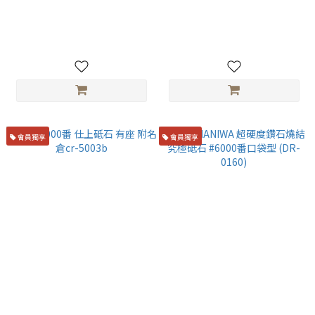
研承 礎系列 磨刀石 5000番
研承 曉系列 仕上砥石 6000番
NT$3,000
NT$3,400
會員獨享
會員獨享
末廣 5000番 仕上砥石 有座 附
蝦牌 NANIWA 超硬度鑽石燒結
名倉cr-5003b
究極砥石 #6000番口袋型 (DR-