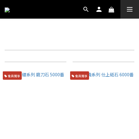
5000番~6000番
篩選
商品排序
每頁顯示 72 個
會員獨享
會員獨享