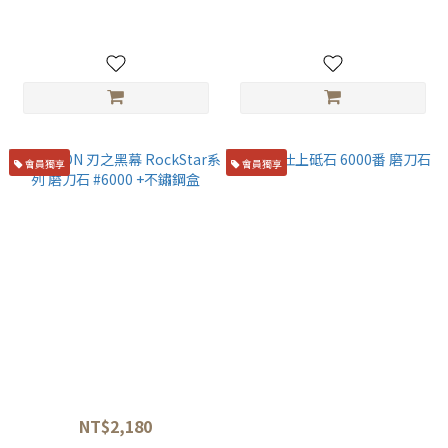
0160)
NT$1,400
NT$3,600
會員獨享
會員獨享
SAPTON 刃之黑幕 RockStar系
蓮華 仕上砥石 6000番 磨刀石
列 磨刀石 #6000 +不鏽鋼盒
NT$1,850
NT$2,180