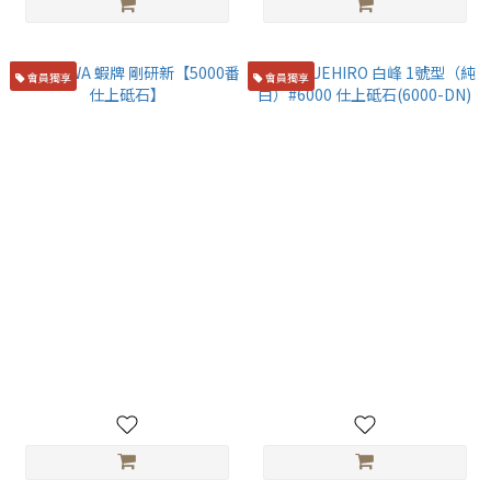
會員獨享
會員獨享
NANIWA 蝦牌 剛研新【5000番
末廣SUEHIRO 白峰 1號型（純
仕上砥石】
白）#6000 仕上砥石(6000-
DN)
NT$2,200
NT$1,450