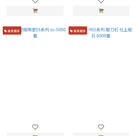
會員獨享
會員獨享
蝦牌 超級陶瓷SS系列 ss-5000
京東山 HSS系列 磨刀石 仕上砥
番
石 6000番
NT$4,280
NT$3,300