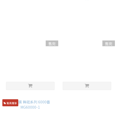
售完
售完
嵐山 ｜ 仕上げ砥石 6000番
田中砥石🔪導系列 磨刀石 6000
番
NT$2,180
NT$3,800
會員獨享