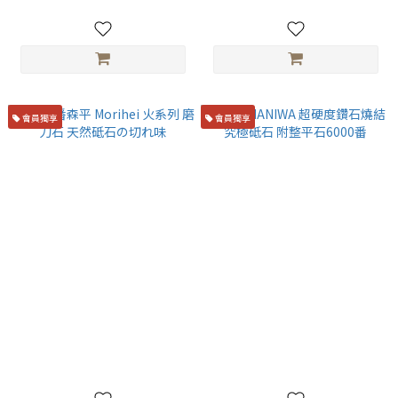
NT$2,800
會員獨享
會員獨享
6000番森平 Morihei 火系列 磨
蝦牌 NANIWA 超硬度鑽石燒結
刀石 天然砥石の切れ味
究極砥石 附整平石6000番
NT$3,000
NT$5,400